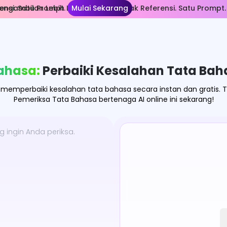
nsi. Satu Prompt.
ngambilan Lebih Lama. Lebih Banyak Referensi. Satu Prompt.
Mulai Sekarang
ahasa:
Perbaiki Kesalahan Tata Bah
mperbaiki kesalahan tata bahasa secara instan dan gratis. T
Pemeriksa Tata Bahasa bertenaga AI online ini sekarang!