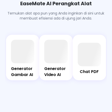
unduhan aplikasi atau pendaftaran yang diperlukan.
persyaratan beberapa platform e-commerce seperti
EaseMate AI Perangkat Alat
Selama browser Anda memiliki koneksi internet yang
Amazon, Etsy, eBay, dll.
stabil, Anda dapat membuat gambar Anda
Temukan alat apa pun yang Anda inginkan di sini untuk
transparan di perangkat apa pun, seperti laptop,
membuat efisiensi ada di ujung jari Anda.
ponsel, atau tablet.
AI
Chat
Bot
PDF
Generator
Generator
Generator
Generator
Chat PDF
Gambar
Video AI
Gambar AI
Video AI
AI