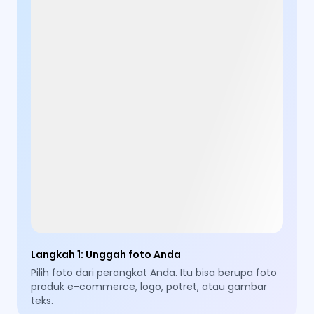
Langkah 1
:
Unggah foto Anda
Pilih foto dari perangkat Anda. Itu bisa berupa foto
produk e-commerce, logo, potret, atau gambar
teks.