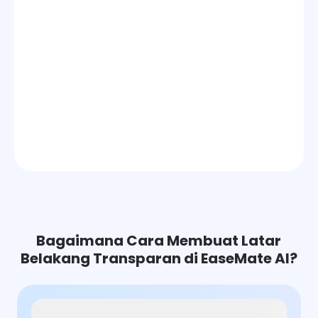
Bagaimana Cara Membuat Latar
Belakang Transparan di EaseMate AI?