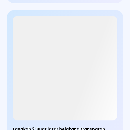
Langkah 2
:
Buat latar belakang transparan