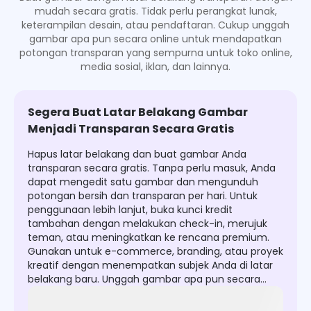
mudah secara gratis. Tidak perlu perangkat lunak,
keterampilan desain, atau pendaftaran. Cukup unggah
gambar apa pun secara online untuk mendapatkan
potongan transparan yang sempurna untuk toko online,
media sosial, iklan, dan lainnya.
Segera Buat Latar Belakang Gambar
Menjadi Transparan Secara Gratis
Hapus latar belakang dan buat gambar Anda
transparan secara gratis. Tanpa perlu masuk, Anda
dapat mengedit satu gambar dan mengunduh
potongan bersih dan transparan per hari. Untuk
penggunaan lebih lanjut, buka kunci kredit
tambahan dengan melakukan check-in, merujuk
teman, atau meningkatkan ke rencana premium.
Gunakan untuk e-commerce, branding, atau proyek
kreatif dengan menempatkan subjek Anda di latar
belakang baru. Unggah gambar apa pun secara
online untuk mendapatkan gambar dengan latar
belakang transparan dalam waktu singkat!