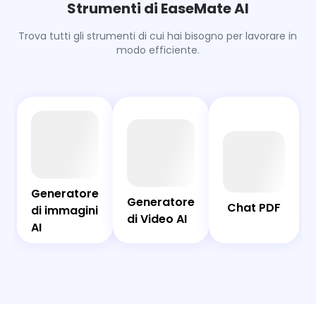
Strumenti di EaseMate AI
algoritmi sofisticati.
Trova tutti gli strumenti di cui hai bisogno per lavorare in
modo efficiente.
AI
Chat
Bot
PDF
Generatore
Generatore
Generatore
Generatore
Chat PDF
di immagini
di immagini
di Video AI
di Video AI
AI
AI