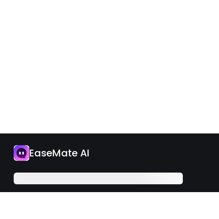
App
EaseMate AI
Aggiorna ora