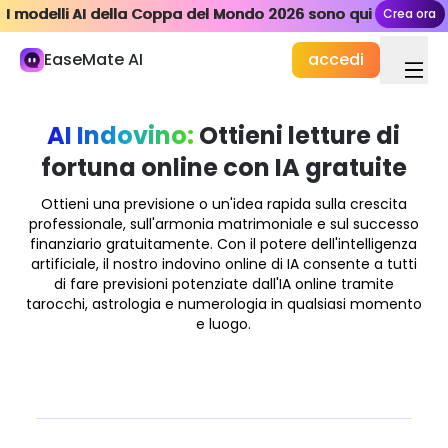
I modelli AI della Coppa del Mondo 2026 sono qui
I modelli AI della Coppa del Mondo 2026 sono qui
Crea ora
Crea ora
La mia libreria
EaseMate AI
accedi
Studio e Lavoro
Chat AI
AI Indovino:
Ottieni letture di
ChatPDF
fortuna online con IA gratuite
AI Studio e Ricerca
Ottieni una previsione o un'idea rapida sulla crescita
Scrittore AI
professionale, sull'armonia matrimoniale e sul successo
finanziario gratuitamente. Con il potere dell'intelligenza
AI Documento
artificiale, il nostro indovino online di IA consente a tutti
di fare previsioni potenziate dall'IA online tramite
Agente IA
tarocchi, astrologia e numerologia in qualsiasi momento
Nuovo
e luogo.
Creazione
Esplora
AI Video