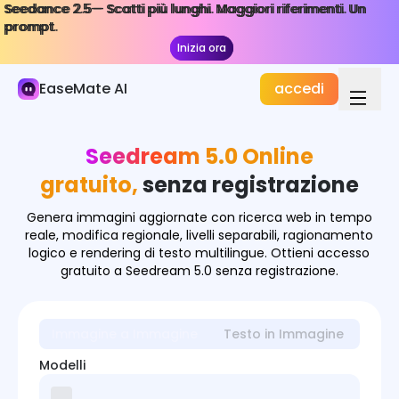
Seedance 2.5— Scatti più lunghi. Maggiori riferimenti. Un
Seedance 2.5— Scatti più lunghi. Maggiori riferimenti. Un
Immagine AI
prompt.
prompt.
Inizia ora
Inizia ora
Generatore di Immagini
EaseMate AI
accedi
Effetti Immagine
Convertitore di Immagini
Seedream 5.0 Online
Strumenti Immagine
gratuito,
senza registrazione
Modelli di Immagine
Genera immagini aggiornate con ricerca web in tempo
reale, modifica regionale, livelli separabili, ragionamento
logico e rendering di testo multilingue. Ottieni accesso
gratuito a Seedream 5.0 senza registrazione.
Immagine a Immagine
Testo in Immagine
Modelli