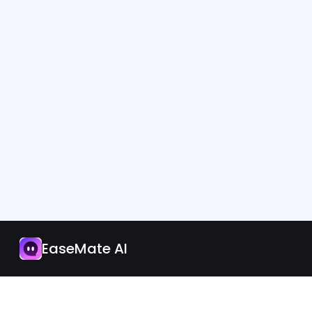
App
Aggiorna ora
EaseMate AI