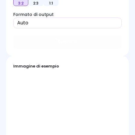
3:2
2:3
1:1
Formato di output
Auto
Genera
Immagine di esempio