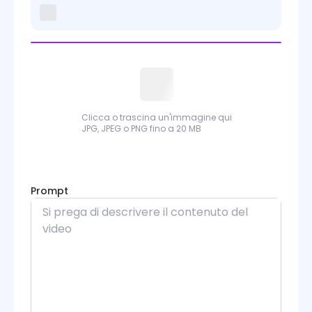
Kling 2.6 Motion Control
Kling 3.0 Motion Control
Sora
Wan
Clicca o trascina un'immagine qui
Wan Animate
JPG, JPEG o PNG fino a 20 MB
PixVerse
Runway
Prompt
Grok Imagine
Midjourney
Seedance