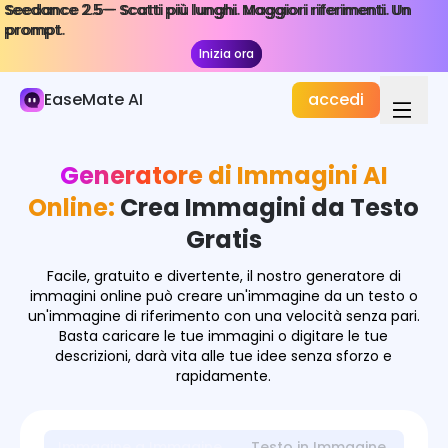
Seedance 2.5— Scatti più lunghi. Maggiori riferimenti. Un
Seedance 2.5— Scatti più lunghi. Maggiori riferimenti. Un
Immagine AI
prompt.
prompt.
Inizia ora
Inizia ora
Generatore di Immagini
EaseMate AI
accedi
Effetti Immagine
Convertitore di Immagini
Generatore di Immagini AI
Strumenti Immagine
Online:
Crea Immagini da Testo
Gratis
Modelli di Immagine
Facile, gratuito e divertente, il nostro generatore di
immagini online può creare un'immagine da un testo o
un'immagine di riferimento con una velocità senza pari.
Basta caricare le tue immagini o digitare le tue
descrizioni, darà vita alle tue idee senza sforzo e
rapidamente.
Immagine a Immagine
Testo in Immagine