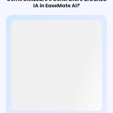
IA in EaseMate AI?