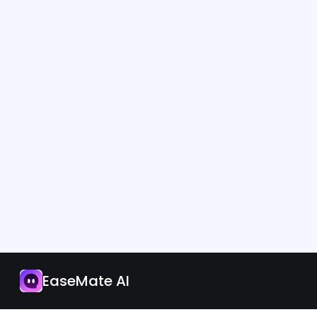
App
Aggiorna ora
EaseMate AI