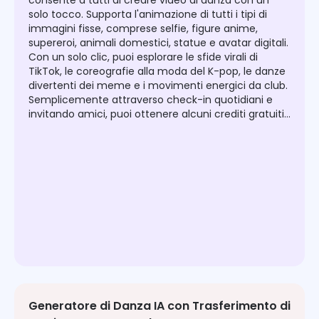
consente a tutti di creare video di danza con un
solo tocco. Supporta l'animazione di tutti i tipi di
immagini fisse, comprese selfie, figure anime,
supereroi, animali domestici, statue e avatar digitali.
Con un solo clic, puoi esplorare le sfide virali di
TikTok, le coreografie alla moda del K-pop, le danze
divertenti dei meme e i movimenti energici da club.
Semplicemente attraverso check-in quotidiani e
invitando amici, puoi ottenere alcuni crediti gratuiti
per sbloccare ulteriori creazioni di danza AI.
Generatore di Danza IA con Trasferimento di