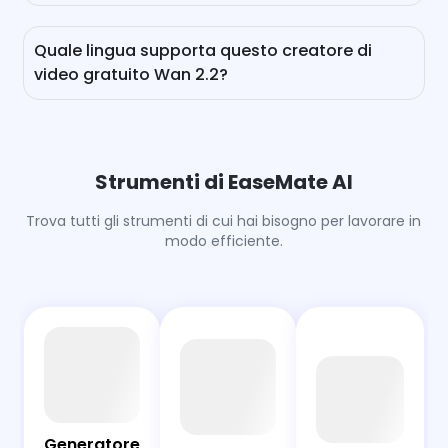
Supporta sia l'input di testo che di immagini. Ciò
significa che puoi creare video da testo, immagini o
Quale lingua supporta questo creatore di
una combinazione dei due.
video gratuito Wan 2.2?
Attualmente, supporta solo il cinese e l'inglese, ma
Alibaba sta lavorando per aggiungere altre lingue nei
prossimi mesi.
Strumenti di EaseMate AI
Trova tutti gli strumenti di cui hai bisogno per lavorare in
modo efficiente.
AI
Chat
Bot
PDF
Generatore
Generatore
Generatore