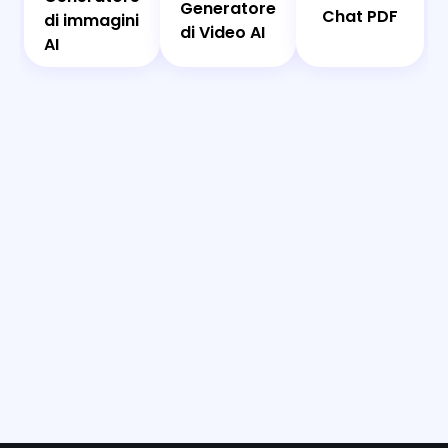
Generatore
Chat PDF
di immagini
di immagini
di Video AI
di Video AI
AI
AI