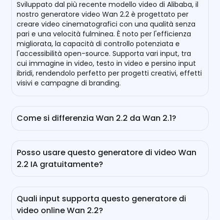
Sviluppato dal più recente modello video di Alibaba, il
nostro generatore video Wan 2.2 è progettato per
creare video cinematografici con una qualità senza
pari e una velocità fulminea. È noto per l'efficienza
migliorata, la capacità di controllo potenziata e
l'accessibilità open-source. Supporta vari input, tra
cui immagine in video, testo in video e persino input
ibridi, rendendolo perfetto per progetti creativi, effetti
visivi e campagne di branding.
Come si differenzia Wan 2.2 da Wan 2.1?
Costruendo sui punti di forza di Wan 2.1, Wan 2.2
migliora drasticamente l'efficienza con la sua
Posso usare questo generatore di video Wan
architettura di modello aggiornata. Presenta anche
2.2 IA gratuitamente?
un'integrazione migliorata con il Video Animation
Control Engine (VACE) per una maggiore
Sì, puoi ottenere 30 crediti gratuiti dopo aver
controllabilità. Mantenendo l'accessibilità open-
effettuato il login. Per ulteriori crediti, puoi controllare
source, Wan 2.2 consuma meno risorse pur
Quali input supporta questo generatore di
ogni giorno o passare a un piano più avanzato.
raggiungendo output di qualità superiore.
video online Wan 2.2?