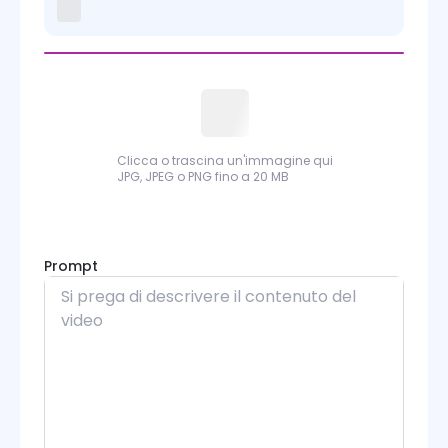
Kling 2.6 Motion Control
Kling 3.0 Motion Control
Sora
Wan
Clicca o trascina un'immagine qui
JPG, JPEG o PNG fino a 20 MB
Wan Animate
PixVerse
Prompt
Runway
Grok Imagine
Midjourney
Seedance