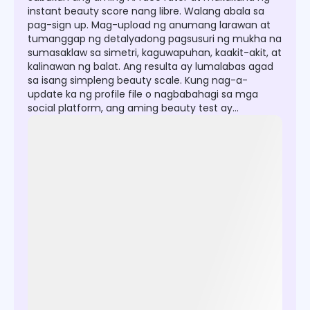
instant beauty score nang libre. Walang abala sa
pag-sign up. Mag-upload ng anumang larawan at
tumanggap ng detalyadong pagsusuri ng mukha na
sumasaklaw sa simetri, kaguwapuhan, kaakit-akit, at
kalinawan ng balat. Ang resulta ay lumalabas agad
sa isang simpleng beauty scale. Kung nag-a-
update ka ng profile file o nagbabahagi sa mga
social platform, ang aming beauty test ay
tumutulong sa iyo na ipakita ang iyong pinaka-
kaakit-akit na sarili.