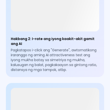
Hakbang 2
:
I-rate ang iyong kaakit-akit gamit
ang AI
Pagkatapos i-click ang "Generate", awtomatikong
iraranggo ng aming AI attractiveness test ang
iyong mukha batay sa simetriya ng mukha,
kalusugan ng balat, pagkakaayon sa gintong ratio,
distansya ng mga tampok, atbp.