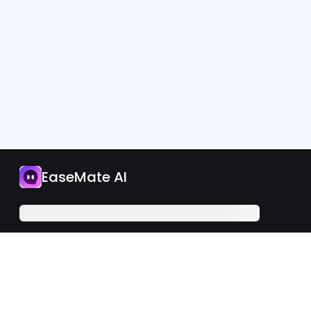
App
EaseMate AI
I-upgrade Ngayon
Filipino