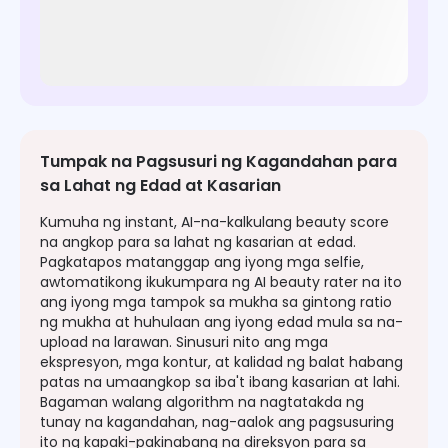
Tumpak na Pagsusuri ng Kagandahan para
sa Lahat ng Edad at Kasarian
Kumuha ng instant, AI-na-kalkulang beauty score
na angkop para sa lahat ng kasarian at edad.
Pagkatapos matanggap ang iyong mga selfie,
awtomatikong ikukumpara ng AI beauty rater na ito
ang iyong mga tampok sa mukha sa gintong ratio
ng mukha at huhulaan ang iyong edad mula sa na-
upload na larawan. Sinusuri nito ang mga
ekspresyon, mga kontur, at kalidad ng balat habang
patas na umaangkop sa iba't ibang kasarian at lahi.
Bagaman walang algorithm na nagtatakda ng
tunay na kagandahan, nag-aalok ang pagsusuring
ito ng kapaki-pakinabang na direksyon para sa