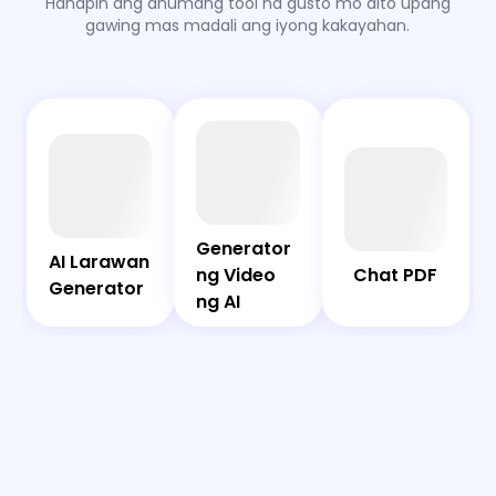
Hanapin ang anumang tool na gusto mo dito upang
gawing mas madali ang iyong kakayahan.
AI
Chat
Bot
PDF
AI
Generator
Generator
AI Larawan
Larawan
ng Video
ng Video
Chat PDF
Generator
Generator
ng AI
ng AI