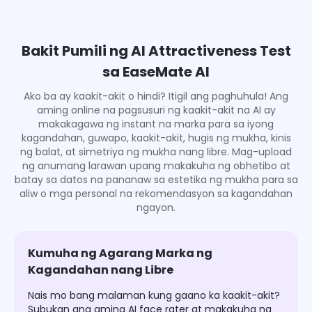
Bakit Pumili ng AI Attractiveness Test
sa EaseMate AI
Ako ba ay kaakit-akit o hindi? Itigil ang paghuhula! Ang
aming online na pagsusuri ng kaakit-akit na AI ay
makakagawa ng instant na marka para sa iyong
kagandahan, guwapo, kaakit-akit, hugis ng mukha, kinis
ng balat, at simetriya ng mukha nang libre. Mag-upload
ng anumang larawan upang makakuha ng obhetibo at
batay sa datos na pananaw sa estetika ng mukha para sa
aliw o mga personal na rekomendasyon sa kagandahan
ngayon.
Kumuha ng Agarang Marka ng
Kagandahan nang Libre
Nais mo bang malaman kung gaano ka kaakit-akit?
Subukan ang aming AI face rater at makakuha ng