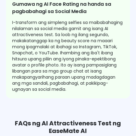
Gumawa ng AI Face Rating na handa sa
pagbabahagi sa Social Media
I-transform ang simpleng selfies sa maibabahaging
nilalaman sa social media gamit ang isang AI
attractiveness test. Sa loob ng ilang segundo,
makakatanggap ka ng beauty score na maaari
mong ipagmalaki at ibahagi sa Instagram, TikTok,
Snapchat, o YouTube. Ihambing ang iba't ibang
hitsura upang piliin ang iyong pinaka-epektibong
avatar o profile photo. Ito ay isang pampasiglang
libangan para sa mga group chat at isang
makapangyarihang paraan upang madagdagan
ang mga sandali, pagbabahagi, at pakikipag-
ugnayan sa social media.
FAQs ng AI Attractiveness Test ng
EaseMate AI