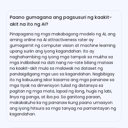
Paano gumagana ang pagsusuri ng kaakit-
akit na ito ng AI?
Pinapagana ng mga makabagong modelo ng AI, ang
aming online na AI attractiveness rater ay
gumagamit ng computer vision at machine learning
upang suriin ang iyong kagandahan. Ito ay
naghahambing ng iyong mga tampok sa mukha sa
mga indibidwal na dati nang na-rate bilang mataas
na kaakit-akit mula sa malawak na dataset ng
pandaigdigang mga uso sa kagandahan. Nagbibigay
ito ng kabuuang iskor kasama ang mga pananaw sa
mga tiyak na dimensyon tulad ng distansya sa
pagitan ng mga mata, lapad ng ilong, hugis ng labi,
linya ng panga, at iba pa. Sa ganitong paraan,
makakakuha ka ng pananaw kung paano umaayon
ang iyong hitsura sa mga tanyag na pamantayan ng
kagandahan.