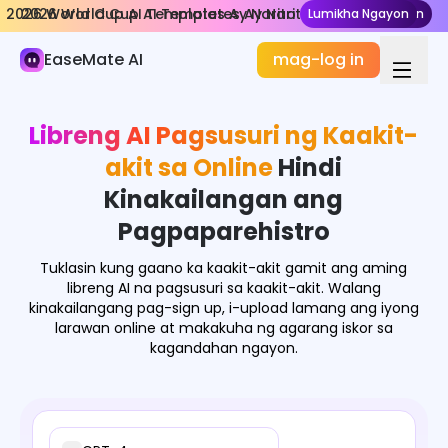
2026 World Cup AI Templates Ay Narito
2026 World Cup AI Templates Ay Narito
Lumikha Ngayon
Lumikha Ngayon
AI Larawan
EaseMate AI
mag-log in
Generator ng Imahe
Epekto ng Imahe
Libreng AI Pagsusuri ng Kaakit-
Tagapag-convert ng Imahe
akit sa Online
Hindi
Mga Kasangkapan sa Imahe
Kinakailangan ang
Pagpaparehistro
Mga Modelo ng Imahe
Tuklasin kung gaano ka kaakit-akit gamit ang aming
libreng AI na pagsusuri sa kaakit-akit. Walang
kinakailangang pag-sign up, i-upload lamang ang iyong
larawan online at makakuha ng agarang iskor sa
kagandahan ngayon.