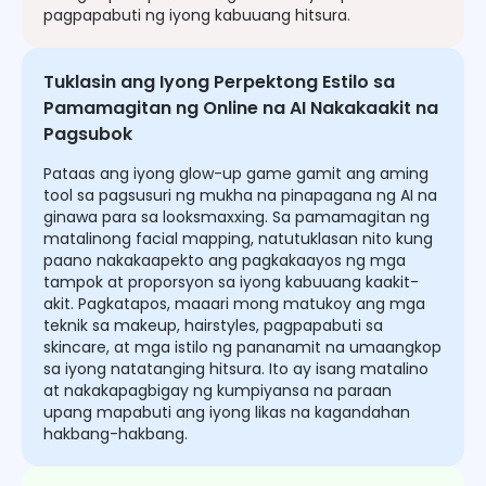
pagpapabuti ng iyong kabuuang hitsura.
Tuklasin ang Iyong Perpektong Estilo sa
Pamamagitan ng Online na AI Nakakaakit na
Pagsubok
Pataas ang iyong glow-up game gamit ang aming
tool sa pagsusuri ng mukha na pinapagana ng AI na
ginawa para sa looksmaxxing. Sa pamamagitan ng
matalinong facial mapping, natutuklasan nito kung
paano nakakaapekto ang pagkakaayos ng mga
tampok at proporsyon sa iyong kabuuang kaakit-
akit. Pagkatapos, maaari mong matukoy ang mga
teknik sa makeup, hairstyles, pagpapabuti sa
skincare, at mga istilo ng pananamit na umaangkop
sa iyong natatanging hitsura. Ito ay isang matalino
at nakakapagbigay ng kumpiyansa na paraan
upang mapabuti ang iyong likas na kagandahan
hakbang-hakbang.