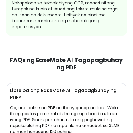
Nakapaloob sa teknolohiyang OCR, maaari nitong
tumpak na kunin at ibuod ang teksto mula sa mga
na-scan na dokumento, tinitiyak na hindi mo
kailanman mamimiss ang mahahalagang
impormasyon.
FAQs ng EaseMate AI Tagapagbuhay
ng PDF
Libre ba ang EaseMate AI Tagapagbuhay ng
PDF?
Oo, ang online na PDF na ito ay ganap na libre. Wala
itong gastos para makakuha ng mga buod mula sa
iyong PDF. Sinusuportahan nito ang paghawak ng
napakalalaking PDF na mga file na umaabot sa 32MB
na may hanggang 120 pahina.