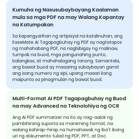
Kumuha ng Nasusubaybayang Kaalaman
mula sa mga PDF na may Walang Kapantay
na Katumpakan
Sa kapangyarihan ng artipisyal na katalinuhan, ang
EaseMate AI Tagapagbuhay ng PDF ay nagtatapos
ng mahahabang PDF, na nagbibigay ng malinaw,
tumpak na buod, mga pangunahing punto,
balangkas, at mahahalagang tanong. Samantala,
ang bawat buod ay maaaring subaybayan gamit
ang isang numero ng sipi, upang maaari kang
maipunta sa pinagmulan ng bawat buod.
Multi-Format AI PDF Tagapagbuhay ng Buod
na may Advanced na Teknolohiya ng OCR
Ang AI PDF summarizer na ito ay nag-aalok ng
pambihirang suporta sa maraming format, na
walang kahirap-hirap na humahawak ng iba't ibang
uri ng dokumento tulad ng PDF, PPT, at Doc.