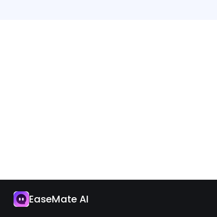
App
I-upgrade Ngayon
EaseMate AI