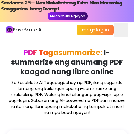
Seedance 2.5— Mas Mahahabang Kuha. Mas Maraming
Seedance 2.5— Mas Mahahabang Kuha. Mas Maraming
Aking Aklatan
Sanggunian. Isang Prompt.
Sanggunian. Isang Prompt.
Magsimula Ngayon
Magsimula Ngayon
Pag-aaral at Trabaho
EaseMate AI
mag-log in
AI Chat
ChatPDF
PDF Tagasummarize:
I-
Pag-aaral at Pananaliksik ng AI
summarize ang anumang PDF
Manunulat ng AI
kaagad nang libre online
AI Dokumento
Sa EaseMate AI Tagapagbuhay ng PDF, ilang segundo
lamang ang kailangan upang i-summarize ang
AI Ahente
Bago
malalaking PDF. Walang kinakailangang pag-sign up o
pag-login. Subukan ang AI-powered na PDF summarizer
Paglikha
na ito nang libre upang makakuha ng tumpak at maikli
Siyasatin
na mga buod ngayon!
AI Video