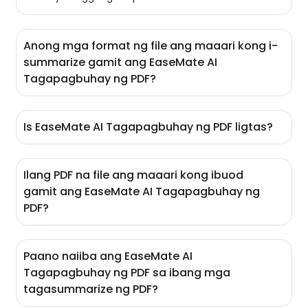
Anong mga format ng file ang maaari kong i-
summarize gamit ang EaseMate AI
Tagapagbuhay ng PDF?
Sa aming AI PDF summary generator, maaari mong i-
summarize ang mga file sa iba't ibang format,
Is EaseMate AI Tagapagbuhay ng PDF ligtas?
kabilang ang PDF, PPT, at Doc.
Siyempre! Ang iyong kaligtasan ang aming
prayoridad. Ang aming libreng PDF summarizer ay
Ilang PDF na file ang maaari kong ibuod
may mga matitibay na algorithm para sa proteksyon
gamit ang EaseMate AI Tagapagbuhay ng
ng privacy, na tinitiyak ang isang ligtas na kapaligiran
para sa pagsusuri at buod ng PDF.
PDF?
Walang mahigpit na pang-araw-araw na quota ng
paggamit sa EaseMate AI Tagapagbuhay ng PDF. Sa
Paano naiiba ang EaseMate AI
ibang salita, makakakuha ka ng mga buod mula sa
Tagapagbuhay ng PDF sa ibang mga
walang limitasyong PDF na mga file at
makakapagtanong ng walang limitasyong mga
tagasummarize ng PDF?
tanong bawat araw.