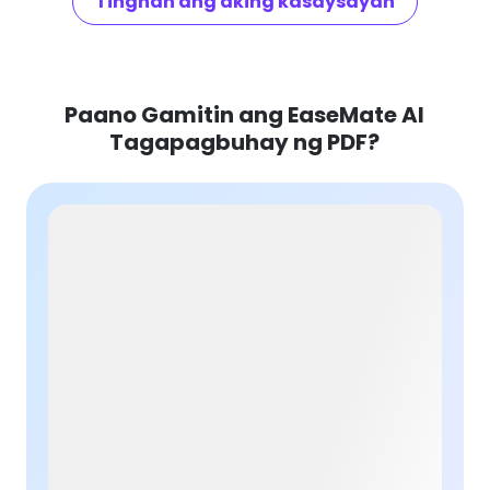
Tingnan ang aking kasaysayan
Paano Gamitin ang EaseMate AI
Tagapagbuhay ng PDF?