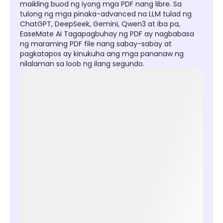
maikling buod ng iyong mga PDF nang libre. Sa
tulong ng mga pinaka-advanced na LLM tulad ng
ChatGPT, DeepSeek, Gemini, Qwen3 at iba pa,
EaseMate AI Tagapagbuhay ng PDF ay nagbabasa
ng maraming PDF file nang sabay-sabay at
pagkatapos ay kinukuha ang mga pananaw ng
nilalaman sa loob ng ilang segundo.