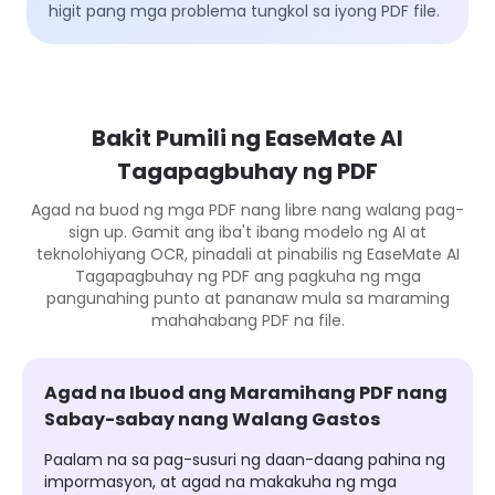
higit pang mga problema tungkol sa iyong PDF file.
Bakit Pumili ng EaseMate AI
Tagapagbuhay ng PDF
Agad na buod ng mga PDF nang libre nang walang pag-
sign up. Gamit ang iba't ibang modelo ng AI at
teknolohiyang OCR, pinadali at pinabilis ng EaseMate AI
Tagapagbuhay ng PDF ang pagkuha ng mga
pangunahing punto at pananaw mula sa maraming
mahahabang PDF na file.
Agad na Ibuod ang Maramihang PDF nang
Sabay-sabay nang Walang Gastos
Paalam na sa pag-susuri ng daan-daang pahina ng
impormasyon, at agad na makakuha ng mga