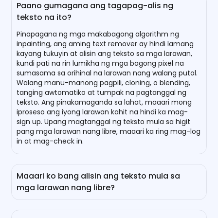
Paano gumagana ang tagapag-alis ng
teksto na ito?
Pinapagana ng mga makabagong algorithm ng
inpainting, ang aming text remover ay hindi lamang
kayang tukuyin at alisin ang teksto sa mga larawan,
kundi pati na rin lumikha ng mga bagong pixel na
sumasama sa orihinal na larawan nang walang putol.
Walang manu-manong pagpili, cloning, o blending,
tanging awtomatiko at tumpak na pagtanggal ng
teksto. Ang pinakamaganda sa lahat, maaari mong
iproseso ang iyong larawan kahit na hindi ka mag-
sign up. Upang magtanggal ng teksto mula sa higit
pang mga larawan nang libre, maaari ka ring mag-log
in at mag-check in.
Maaari ko bang alisin ang teksto mula sa
mga larawan nang libre?
Oo, maaari mong gawin iyon! Ang AI text remover na
ito ay 100% libre. Nang hindi nag-log in, maaari mong