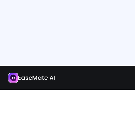
App
I-upgrade Ngayon
EaseMate AI
Filipino