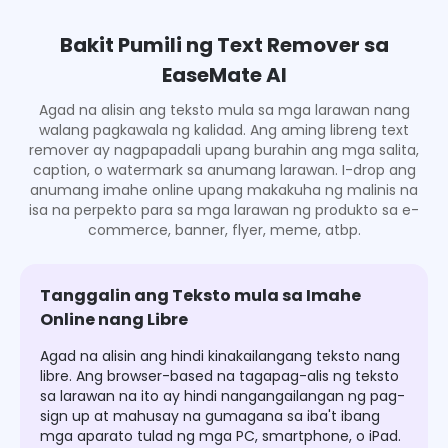
Bakit Pumili ng Text Remover sa
EaseMate AI
Agad na alisin ang teksto mula sa mga larawan nang
walang pagkawala ng kalidad. Ang aming libreng text
remover ay nagpapadali upang burahin ang mga salita,
caption, o watermark sa anumang larawan. I-drop ang
anumang imahe online upang makakuha ng malinis na
isa na perpekto para sa mga larawan ng produkto sa e-
commerce, banner, flyer, meme, atbp.
Tanggalin ang Teksto mula sa Imahe
Online nang Libre
Agad na alisin ang hindi kinakailangang teksto nang
libre. Ang browser-based na tagapag-alis ng teksto
sa larawan na ito ay hindi nangangailangan ng pag-
sign up at mahusay na gumagana sa iba't ibang
mga aparato tulad ng mga PC, smartphone, o iPad.