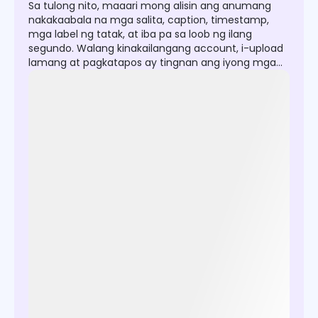
Sa tulong nito, maaari mong alisin ang anumang
nakakaabala na mga salita, caption, timestamp,
mga label ng tatak, at iba pa sa loob ng ilang
segundo. Walang kinakailangang account, i-upload
lamang at pagkatapos ay tingnan ang iyong mga
pag-edit agad at i-download ang malinis na mga
HD na larawan na walang watermark.