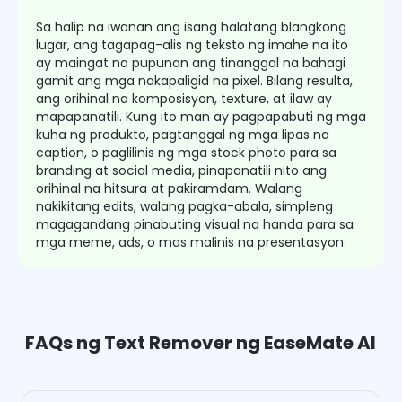
Sa halip na iwanan ang isang halatang blangkong
lugar, ang tagapag-alis ng teksto ng imahe na ito
ay maingat na pupunan ang tinanggal na bahagi
gamit ang mga nakapaligid na pixel. Bilang resulta,
ang orihinal na komposisyon, texture, at ilaw ay
mapapanatili. Kung ito man ay pagpapabuti ng mga
kuha ng produkto, pagtanggal ng mga lipas na
caption, o paglilinis ng mga stock photo para sa
branding at social media, pinapanatili nito ang
orihinal na hitsura at pakiramdam. Walang
nakikitang edits, walang pagka-abala, simpleng
magagandang pinabuting visual na handa para sa
mga meme, ads, o mas malinis na presentasyon.
FAQs ng Text Remover ng EaseMate AI