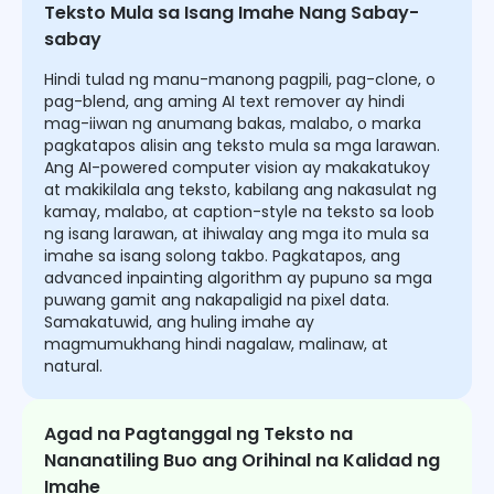
Teksto Mula sa Isang Imahe Nang Sabay-
sabay
Hindi tulad ng manu-manong pagpili, pag-clone, o
pag-blend, ang aming AI text remover ay hindi
mag-iiwan ng anumang bakas, malabo, o marka
pagkatapos alisin ang teksto mula sa mga larawan.
Ang AI-powered computer vision ay makakatukoy
at makikilala ang teksto, kabilang ang nakasulat ng
kamay, malabo, at caption-style na teksto sa loob
ng isang larawan, at ihiwalay ang mga ito mula sa
imahe sa isang solong takbo. Pagkatapos, ang
advanced inpainting algorithm ay pupuno sa mga
puwang gamit ang nakapaligid na pixel data.
Samakatuwid, ang huling imahe ay
magmumukhang hindi nagalaw, malinaw, at
natural.
Agad na Pagtanggal ng Teksto na
Nananatiling Buo ang Orihinal na Kalidad ng
Imahe