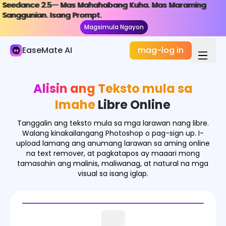
Seedance 2.5— Mas Mahahabang Kuha. Mas Maraming
Seedance 2.5— Mas Mahahabang Kuha. Mas Maraming
AI Larawan
Sanggunian. Isang Prompt.
Sanggunian. Isang Prompt.
Magsimula Ngayon
Magsimula Ngayon
Generator ng Imahe
EaseMate AI
mag-log in
Epekto ng Imahe
Tagapag-convert ng Imahe
Alisin ang Teksto mula sa
Mga Kasangkapan sa Imahe
Imahe
Libre Online
Mga Modelo ng Imahe
Tanggalin ang teksto mula sa mga larawan nang libre.
Walang kinakailangang Photoshop o pag-sign up. I-
upload lamang ang anumang larawan sa aming online
na text remover, at pagkatapos ay maaari mong
tamasahin ang malinis, maliwanag, at natural na mga
visual sa isang iglap.