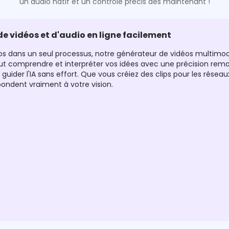
un audio natif et un contrôle précis dès maintenant !
de vidéos et d'audio en ligne facilement
os dans un seul processus, notre générateur de vidéos multimoda
peut comprendre et interpréter vos idées avec une précision rema
e guider l'IA sans effort. Que vous créiez des clips pour les r
pondent vraiment à votre vision.