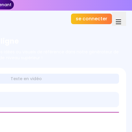
enant
se connecter
ligne
vos idées ou visuels de référence dans notre générateur de
de niveau supérieur !
Texte en vidéo