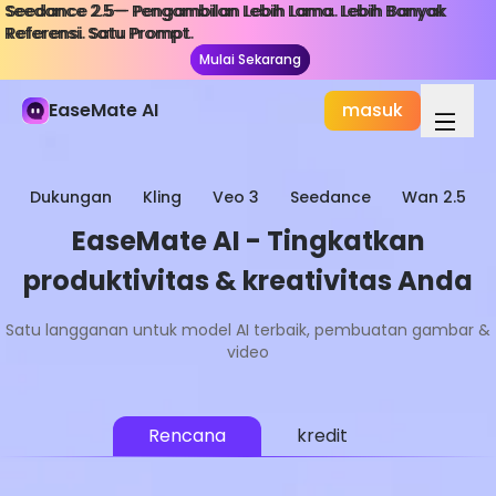
Seedance 2.5— Pengambilan Lebih Lama. Lebih Banyak
Seedance 2.5— Pengambilan Lebih Lama. Lebih Banyak
Referensi. Satu Prompt.
Referensi. Satu Prompt.
Mulai Sekarang
Mulai Sekarang
EaseMate AI
masuk
Dukungan
Kling
Veo 3
Seedance
Wan 2.5
EaseMate AI - Tingkatkan
produktivitas & kreativitas Anda
Satu langganan untuk model AI terbaik, pembuatan gambar &
video
Rencana
kredit