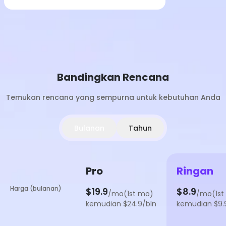
Bandingkan Rencana
Temukan rencana yang sempurna untuk kebutuhan Anda
Bulanan
Tahun
Pro
Ringan
Harga (bulanan)
$19.9
$8.9
/mo(1st mo)
/mo(1st
kemudian $24.9/bln
kemudian $9.