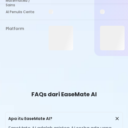
Matematika /
Sains
AI Penulis Cerita
Platform
FAQs dari EaseMate AI
Apa itu EaseMate AI?