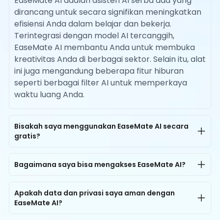
EaseMate AI adalah asisten AI serba ada yang
dirancang untuk secara signifikan meningkatkan
efisiensi Anda dalam belajar dan bekerja.
Terintegrasi dengan model AI tercanggih,
EaseMate AI membantu Anda untuk membuka
kreativitas Anda di berbagai sektor. Selain itu, alat
ini juga mengandung beberapa fitur hiburan
seperti berbagai filter AI untuk memperkaya
waktu luang Anda.
Bisakah saya menggunakan EaseMate AI secara
gratis?
Ya, EaseMate AI menyediakan akses gratis untuk
semua pengguna. Setiap pengguna dapat
Bagaimana saya bisa mengakses EaseMate AI?
menikmati hingga 200K token obrolan AI secara
EaseMate AI tersedia di komputer dan
gratis per hari. Untuk pembuatan gambar AI,
smartphone. Anda dapat mengakses semua alat
Apakah data dan privasi saya aman dengan
semua orang dapat mencoba membuat gambar
EaseMate AI?
AI di platform kami kapan saja dan di mana saja.
melalui AI dengan foto atau pesan teks secara
Cukup buka browser Anda di perangkat mana
Ya, tentu. EaseMate AI dirancang dengan privasi