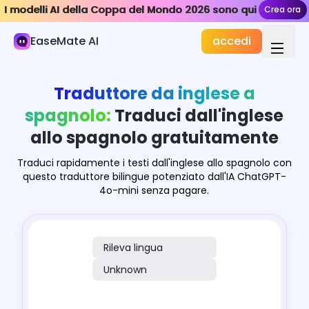
I modelli AI della Coppa del Mondo 2026 sono qui
I modelli AI della Coppa del Mondo 2026 sono qui
Crea ora
Crea ora
Strumenti AI
EaseMate AI
accedi
Traduttore AI
Immagine in Testo
Traduttore da inglese a
Traduttore di Immagini
spagnolo:
Traduci dall'inglese
allo spagnolo gratuitamente
Convertitore Audio in Testo
Traduci rapidamente i testi dall'inglese allo spagnolo con
AI Prendi appunti per la riunione
questo traduttore bilingue potenziato dall'IA ChatGPT-
4o-mini senza pagare.
Generatore di Trascrizioni YouTube
Rileva lingua
Unknown