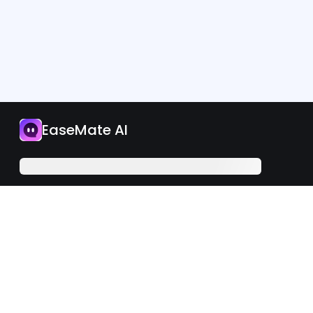
App
EaseMate AI
I-upgrade Ngayon
Filipino