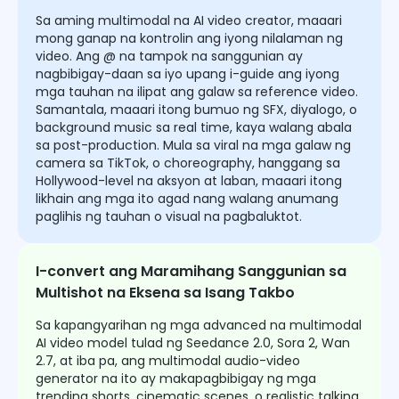
Sa aming multimodal na AI video creator, maaari
mong ganap na kontrolin ang iyong nilalaman ng
video. Ang @ na tampok na sanggunian ay
nagbibigay-daan sa iyo upang i-guide ang iyong
mga tauhan na ilipat ang galaw sa reference video.
Samantala, maaari itong bumuo ng SFX, diyalogo, o
background music sa real time, kaya walang abala
sa post-production. Mula sa viral na mga galaw ng
camera sa TikTok, o choreography, hanggang sa
Hollywood-level na aksyon at laban, maaari itong
likhain ang mga ito agad nang walang anumang
paglihis ng tauhan o visual na pagbaluktot.
I-convert ang Maramihang Sanggunian sa
Multishot na Eksena sa Isang Takbo
Sa kapangyarihan ng mga advanced na multimodal
AI video model tulad ng Seedance 2.0, Sora 2, Wan
2.7, at iba pa, ang multimodal audio-video
generator na ito ay makapagbibigay ng mga
trending shorts, cinematic scenes, o realistic talking