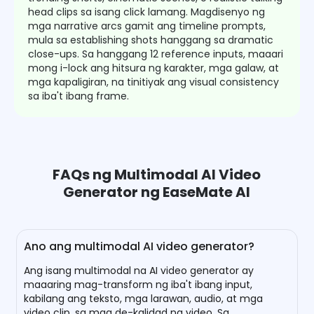
head clips sa isang click lamang. Magdisenyo ng
mga narrative arcs gamit ang timeline prompts,
mula sa establishing shots hanggang sa dramatic
close-ups. Sa hanggang 12 reference inputs, maaari
mong i-lock ang hitsura ng karakter, mga galaw, at
mga kapaligiran, na tinitiyak ang visual consistency
sa iba't ibang frame.
FAQs ng Multimodal AI Video
Generator ng EaseMate AI
Ano ang multimodal AI video generator?
Ang isang multimodal na AI video generator ay
maaaring mag-transform ng iba't ibang input,
kabilang ang teksto, mga larawan, audio, at mga
video clip, sa mga de-kalidad na video. Sa