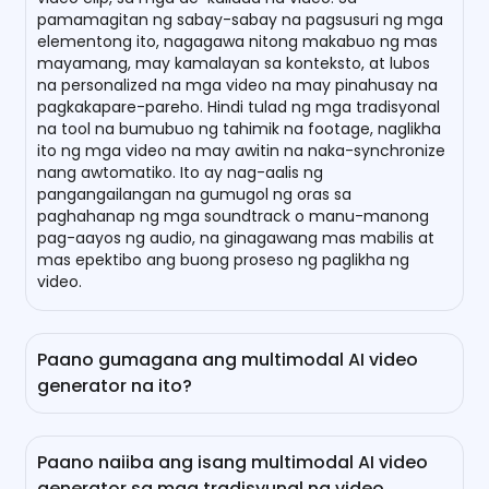
pamamagitan ng sabay-sabay na pagsusuri ng mga
elementong ito, nagagawa nitong makabuo ng mas
mayamang, may kamalayan sa konteksto, at lubos
na personalized na mga video na may pinahusay na
pagkakapare-pareho. Hindi tulad ng mga tradisyonal
na tool na bumubuo ng tahimik na footage, naglikha
ito ng mga video na may awitin na naka-synchronize
nang awtomatiko. Ito ay nag-aalis ng
pangangailangan na gumugol ng oras sa
paghahanap ng mga soundtrack o manu-manong
pag-aayos ng audio, na ginagawang mas mabilis at
mas epektibo ang buong proseso ng paglikha ng
video.
Paano gumagana ang multimodal AI video
generator na ito?
Itinatag sa Seedance 2.0, ang online na multimodal AI
video generator na ito ay nagbibigay ng
Paano naiiba ang isang multimodal AI video
makapangyarihang kakayahan sa paglikha, pag-edit,
generator sa mga tradisyunal na video