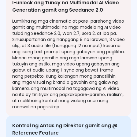
I-unlock ang Tunay na Multimodal AI Video
Generation gamit ang Seedance 2.0
Lumikha ng mga cinematic at pare-parehong video
gamit ang multimodal na mga modelo ng AI video
tulad ng Seedance 2.0, Wan 2.7, Sora 2, at iba pa.
Sinusuportahan ang hanggang 9 na larawan, 3 video
clip, at 3 audio file (hanggang 12 na input) kasama
ang isang text prompt upang gabayan ang paglikha.
Maaari mong gamitin ang mga larawan upang
tukuyin ang estilo, mga video upang gabayan ang
galaw, at audio upang i-sync ang bawat frame
nang perpekto. Kung kailangan mong panatilihin
ang mga visual ng brand o gayahin ang galaw ng
kamera, ang multimodal na tagagawa ng AI video
na ito ay tinitiyak ang pagkakapare-pareho, realism,
at malikhaing kontrol nang walang anumang
manwal na pagsisikap.
Kontrol ng Antas ng Direktor gamit ang @
Reference Feature