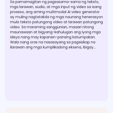
Sa pamamagitan ng pagsasama-sama ng teksto,
mga larawan, audio, at mga input ng video sa isang
proseso, ang aming multimodal AI video generator
ay muling nagtatakda ng mga naunang henerasyon
mula teksto patungong video at larawan patungong
video. Sa maraming sanggunian, maaari nitong
maunawaan at bigyang-kahulugan ang iyong mga
ideya nang may kapansin-pansing katumpakan.
Wala nang oras na nasasayang sa pagsisikap na
ilarawan ang mga kumplikadong eksena, ibigay
lamang ang mga sanggunian, at gabayan ang AI
nang walang kahirap-hirap. Kung ikaw man ay
gumagawa ng mga clip para sa social media o mga
kampanya sa marketing, maaari kang lumikha ng
mga nakaka-engganyong video na walang
watermark na tunay na tumutugma sa iyong
pananaw.