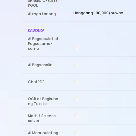
SHARED CREDITS
POOL
Hanggang ~30,000/buwan
AI mga tanong
KABISERA
AI Pagsusulat at
Pagsasama-
sama
AI Pagsasalin
ChatPDF
OCR at Pagkuha
ng Teksto
Math / Science
solver
AI Manunulat ng