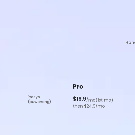
Han
Pro
Presyo
$19.9
/mo(1st mo)
(buwanang)
then $24.9/mo