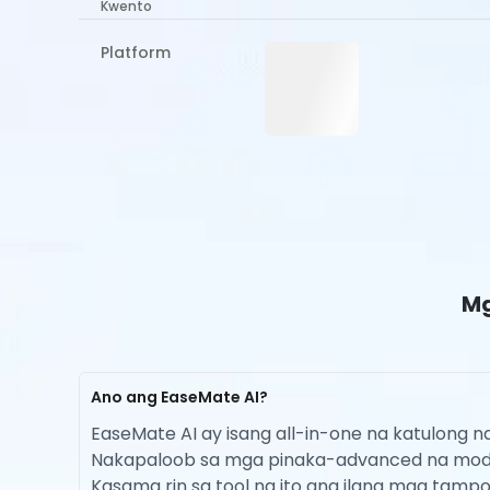
Kwento
Platform
Mg
Ano ang EaseMate AI?
EaseMate AI ay isang all-in-one na katulong 
Nakapaloob sa mga pinaka-advanced na modelo 
Kasama rin sa tool na ito ang ilang mga tampok