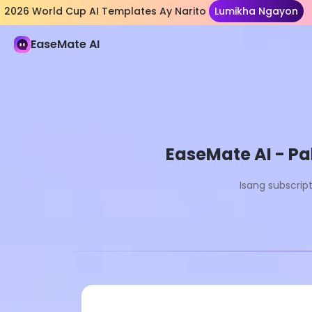
2026 World Cup AI Templates Ay Narito
Lumikha Ngayon
EaseMate AI
EaseMate AI - P
Isang subscri
Pro