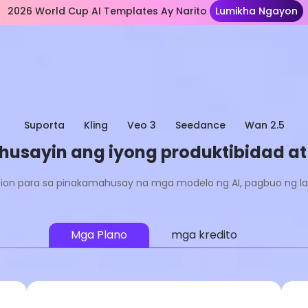
2026 World Cup AI Templates Ay Narito
Lumikha Ngayon
Suporta
Kling
Veo 3
Seedance
Wan 2.5
ahusayin ang iyong produktibidad a
ption para sa pinakamahusay na mga modelo ng AI, pagbuo ng la
Mga Plano
mga kredito
Lite
Pinakapopular