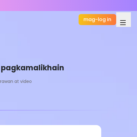
mag-log in
t pagkamalikhain
rawan at video
Basic