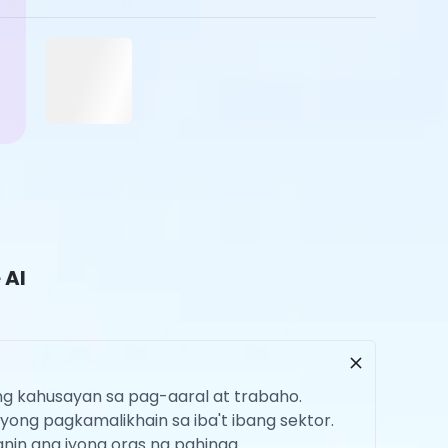
 AI
ng kahusayan sa pag-aaral at trabaho.
ong pagkamalikhain sa iba't ibang sektor.
anin ang iyong oras ng pahinga.