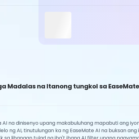
a Madalas na Itanong tungkol sa EaseMate
na AI na dinisenyo upang makabuluhang mapabuti ang iyo
ng AI, tinutulungan ka ng EaseMate AI na buksan ang iy
 sa libangan tulad ng iba't ibang AI filter upang pagyam