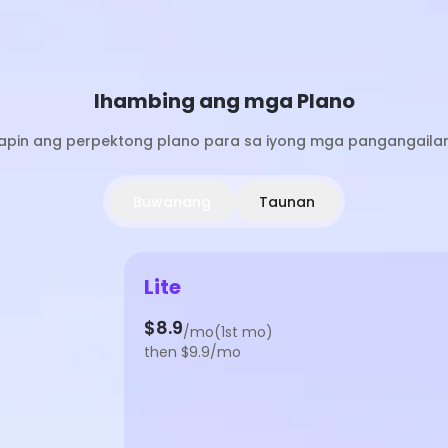
Ihambing ang mga Plano
apin ang perpektong plano para sa iyong mga pangangaila
Buwanang
Taunan
Lite
$8.9
/mo(1st mo)
then $9.9/mo