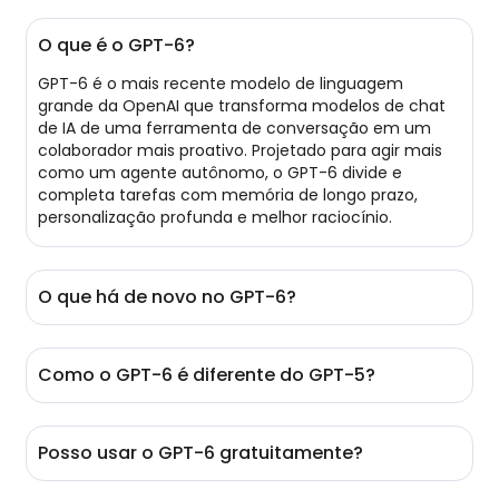
O que é o GPT-6?
GPT-6 é o mais recente modelo de linguagem
grande da OpenAI que transforma modelos de chat
de IA de uma ferramenta de conversação em um
colaborador mais proativo. Projetado para agir mais
como um agente autônomo, o GPT-6 divide e
completa tarefas com memória de longo prazo,
personalização profunda e melhor raciocínio.
O que há de novo no GPT-6?
GPT-6, também chamado de Spud, transformou os
modelos de chat de IA de uma ferramenta de
Como o GPT-6 é diferente do GPT-5?
conversação em um colaborador proativo e
personalizado. Ele introduz memória persistente para
GPT-6 é um grande avanço em relação ao GPT-5.4,
recordar suas preferências e fluxos de trabalho
apresentando três vezes mais parâmetros e uma
anteriores para tarefas de longo prazo. Além disso,
Posso usar o GPT-6 gratuitamente?
janela de contexto maior. Ao ativar mais parâmetros,
está equipado com capacidade multimodal
ele também tem um desempenho melhor em
autêntica que integra texto, imagens e vídeos em
Claro! Após se inscrever, você pode conversar