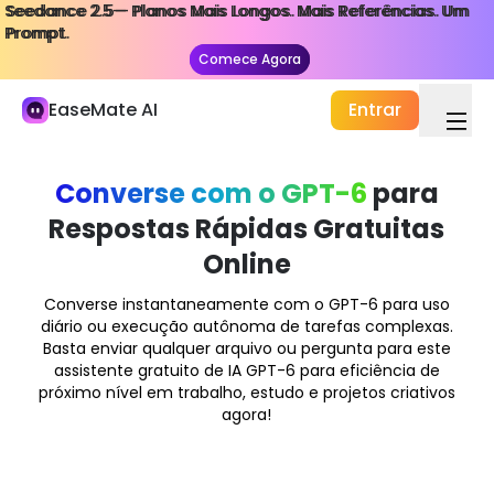
Seedance 2.5— Planos Mais Longos. Mais Referências. Um
Seedance 2.5— Planos Mais Longos. Mais Referências. Um
Minha Biblioteca
Prompt.
Prompt.
Comece Agora
Comece Agora
Estudo e Trabalho
EaseMate AI
Entrar
Chat de IA
ChatPDF
Converse com o GPT-6
para
Estudo & Pesquisa de IA
Respostas Rápidas Gratuitas
Redator com IA
Online
Documento de IA
Converse instantaneamente com o GPT-6 para uso
diário ou execução autônoma de tarefas complexas.
Agente de IA
Novo
Basta enviar qualquer arquivo ou pergunta para este
assistente gratuito de IA GPT-6 para eficiência de
Criação
próximo nível em trabalho, estudo e projetos criativos
Explorar
agora!
Vídeo de IA