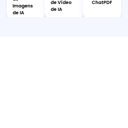
de Vídeo
ChatPDF
Imagens
de IA
de IA
de IA
de IA