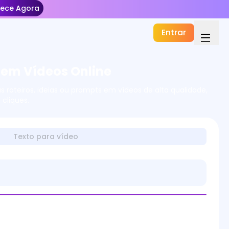
ece Agora
Entrar
 em Vídeos Online
 roteiros, ideias ou prompts em vídeos de alta qualidade,
cliques.
Texto para vídeo