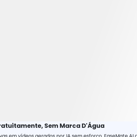
ratuitamente, Sem Marca D'Água
tivas em vídeos gerados por IA sem esforço. EaseMate AI 