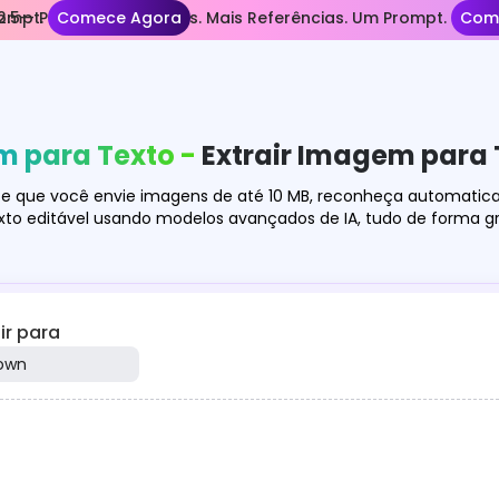
rompt.
.5— Planos Mais Longos. Mais Referências. Um Prompt.
Comece Agora
Com
 para Texto -
Extrair Imagem para 
e que você envie imagens de até 10 MB, reconheça automatica
to editável usando modelos avançados de IA, tudo de forma gr
ir para
own