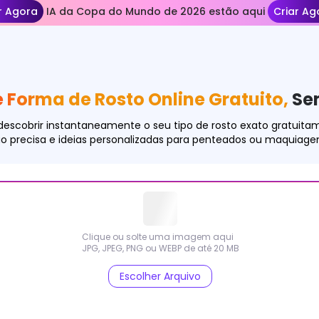
r Agora
elos de IA da Copa do Mundo de 2026 estão aqui
Criar Ag
 Forma de Rosto Online Gratuito,
Se
escobrir instantaneamente o seu tipo de rosto exato gratuitame
o precisa e ideias personalizadas para penteados ou maquiage
Clique ou solte uma imagem aqui
JPG, JPEG, PNG ou WEBP de até 20 MB
Escolher Arquivo