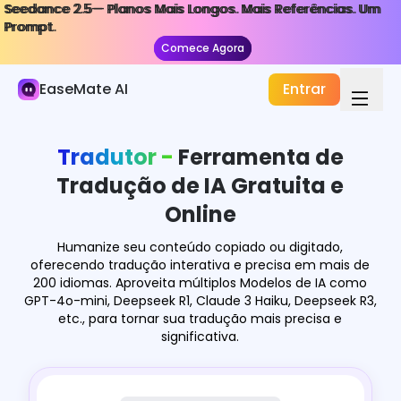
Seedance 2.5— Planos Mais Longos. Mais Referências. Um
Seedance 2.5— Planos Mais Longos. Mais Referências. Um
Ferramentas de IA
Prompt.
Prompt.
Comece Agora
Comece Agora
Tradutor IA
EaseMate AI
Entrar
Imagem em Texto
Tradutor de Imagens
Tradutor -
Ferramenta de
Conversor de Áudio para Texto
Tradução de IA Gratuita e
Online
IA Tomador de Notas da Reunião
Humanize seu conteúdo copiado ou digitado,
Gerador de Transcrição do YouTube
oferecendo tradução interativa e precisa em mais de
200 idiomas. Aproveita múltiplos Modelos de IA como
GPT-4o-mini, Deepseek R1, Claude 3 Haiku, Deepseek R3,
etc., para tornar sua tradução mais precisa e
significativa.