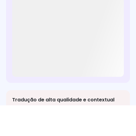
Aplicativo
Atualize Agora
Tradução de alta qualidade e contextual
Utiliza algoritmos de aprendizado profundo para
interpretar contextos linguísticos sutis (por
exemplo, expressões idiomáticas, termos técnicos)
para traduções que soam naturais. Além disso,
mantém o tom original (formal, casual,