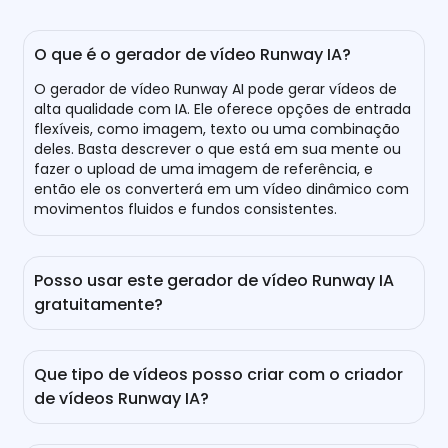
O que é o gerador de vídeo Runway IA?
O gerador de vídeo Runway AI pode gerar vídeos de
alta qualidade com IA. Ele oferece opções de entrada
flexíveis, como imagem, texto ou uma combinação
deles. Basta descrever o que está em sua mente ou
fazer o upload de uma imagem de referência, e
então ele os converterá em um vídeo dinâmico com
movimentos fluidos e fundos consistentes.
Posso usar este gerador de vídeo Runway IA
gratuitamente?
Sim, você pode usá-lo gratuitamente. Após fazer
login, você pode obter 30 créditos para criação de
Que tipo de vídeos posso criar com o criador
vídeos. Para obter mais créditos, você pode fazer
de vídeos Runway IA?
check-in todos os dias ou considerar atualizar seu
plano.
Ele suporta a criação de vídeos em qualquer estilo. Se