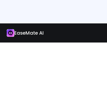
Aplicativo
Atualize Agora
EaseMate AI
Português
iOS
Android