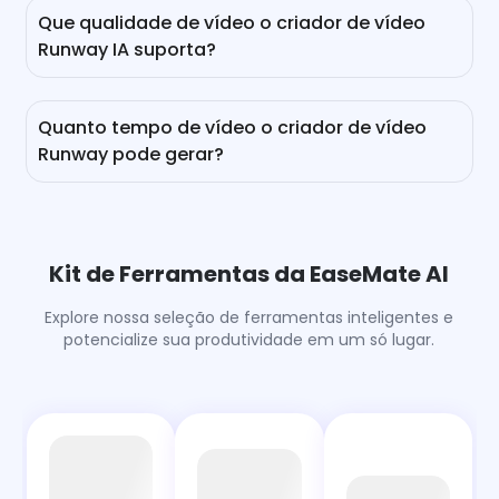
você deseja criar clipes curtos virais, vídeos
Que qualidade de vídeo o criador de vídeo
educacionais ou materiais de vídeo impressionantes
Runway IA suporta?
para campanhas, nosso gerador de vídeo IA é uma
excelente escolha para você.
Os vídeos gerados podem ser em 720p ou 1080p.
Antes de criar o vídeo com nosso gerador de vídeo
Quanto tempo de vídeo o criador de vídeo
Runway IA, você pode selecionar a qualidade de vídeo
Runway pode gerar?
que deseja.
Com ele, você pode criar vídeos de 5 ou 8 segundos
gratuitamente. Vale ressaltar que quanto maior a
duração escolhida, mais tempo levará para a criação
do vídeo.
Kit de Ferramentas da EaseMate AI
Explore nossa seleção de ferramentas inteligentes e
potencialize sua produtividade em um só lugar.
Bot