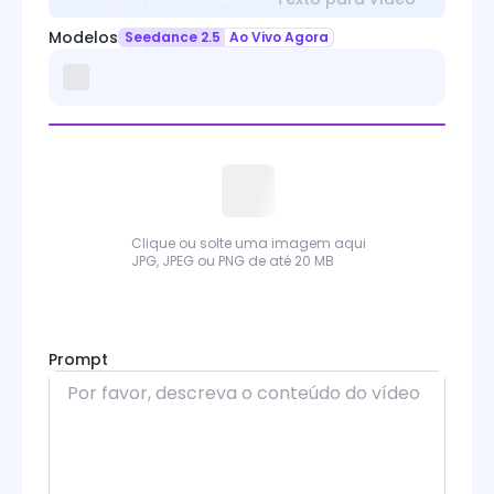
Kling 2.6 Motion Control
Modelos
Seedance 2.5
Ao Vivo Agora
Kling 3.0 Motion Control
Sora
Wan
Wan Animate
Clique ou solte uma imagem aqui
PixVerse
JPG, JPEG ou PNG de até 20 MB
Runway
Grok Imagine
Prompt
Midjourney
Seedance