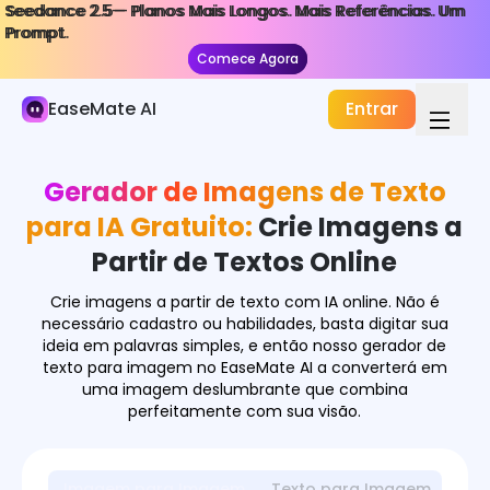
Seedance 2.5— Planos Mais Longos. Mais Referências. Um
Seedance 2.5— Planos Mais Longos. Mais Referências. Um
Imagem de IA
Prompt.
Prompt.
Comece Agora
Comece Agora
Gerador de Imagens
EaseMate AI
Entrar
Efeitos de Imagem
Conversor de Imagem
Gerador de Imagens de Texto
Ferramentas de Imagem
para IA Gratuito:
Crie Imagens a
Partir de Textos Online
Modelos de Imagem
Crie imagens a partir de texto com IA online. Não é
necessário cadastro ou habilidades, basta digitar sua
ideia em palavras simples, e então nosso gerador de
texto para imagem no EaseMate AI a converterá em
uma imagem deslumbrante que combina
perfeitamente com sua visão.
Imagem para Imagem
Texto para Imagem