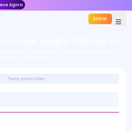
ece Agora
Entrar
 com o Grok Imagine Online da xAI
ar longamente uma imagem online para transformá-la
io nativo gratuitamente.
Texto para vídeo