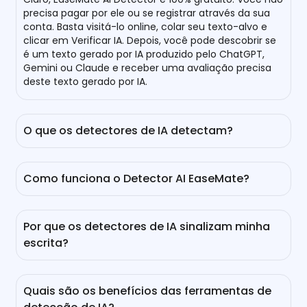
precisa pagar por ele ou se registrar através da sua
conta. Basta visitá-lo online, colar seu texto-alvo e
clicar em Verificar IA. Depois, você pode descobrir se
é um texto gerado por IA produzido pelo ChatGPT,
Gemini ou Claude e receber uma avaliação precisa
deste texto gerado por IA.
O que os detectores de IA detectam?
Detectores de IA utilizam modelos de aprendizado de
máquina para reconhecer padrões que distinguem
Como funciona o Detector AI EaseMate?
conteúdos gerados por IA da escrita humana. Esses
modelos de IA são treinados com grandes conjuntos
O EaseMate AI Detector examina a estrutura do
de dados, incluindo textos escritos por IA e textos
texto, a escolha de palavras e o estilo geral para
escritos por humanos, permitindo-lhes detectar
Por que os detectores de IA sinalizam minha
determinar se foi gerado por IA ou por um humano,
diferenças significativas em estilo, estrutura e
escrita?
utilizando ChatGPT-4o e análise linguística.
previsibilidade entre textos escritos por IA e textos
escritos por humanos.
Um dos problemas com o texto de IA é que as frases
podem ser entediantes e ter um padrão de frases
Quais são os benefícios das ferramentas de
repetido ou semelhante. Para criar conteúdo de alta