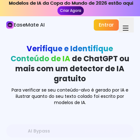
Modelos de IA da Copa do Mundo de 2026 estão aqui
Modelos de IA da Copa do Mundo de 2026 estão aqui
Redator com IA
Criar Agora
Criar Agora
Gerador de Histórias com IA
EaseMate AI
Entrar
Detector de IA
Verifique e Identifique
Parafraseador com IA
Conteúdo de IA
de ChatGPT ou
Humanizador de IA
mais com um detector de IA
AI Bypass
gratuito
Verificador Gramatical com IA
Para verificar se seu conteúdo-alvo é gerado por IA e
ilustrar quanto do seu texto colado foi escrito por
modelos de IA.
Redator de Ensaios com IA
Redator de Emails com IA
Gerador de Mensagens de Amor
AI Bypass
Detector de IA