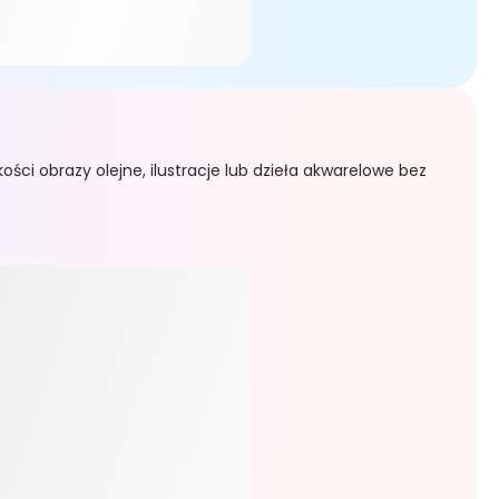
chnologię AI, EaseMate AI Twórca Fiszki i Generator Quiz
krypcji, analizuj i przetwarzaj duże treści wideo, dost
ości obrazy olejne, ilustracje lub dzieła akwarelowe bez
eści są generowane przez AI i ile z nich zostało napisa
mysły w angażujące historie za darmo. W ciągu kilku sek
ocą innych słów i zdań w mgnieniu oka. Wzmocnij swoją gr
długie artykuły od podstaw, wystarczy kilka chwil, aby d