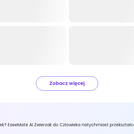
ła
Usuwacz znaku wodnego
o Człowieka
Nano Banana 3D Figurka
Zobacz więcej
Veo 3Generator Wideo
Wspierany przez najnowocześn
Wypróbuj za darmo
iek? EaseMate AI Zwierzak do Człowieka natychmiast przekształc
Tekst doWideo