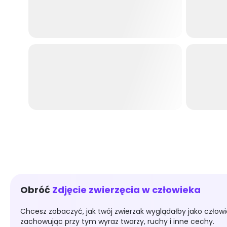
Generator obrazów AI
Usuwacz t
2D do 3D
Zwierzak d
Obróć
Zdjęcie zwierzęcia w człowieka
Chcesz zobaczyć, jak twój zwierzak wyglądałby jako człow
zachowując przy tym wyraz twarzy, ruchy i inne cechy.