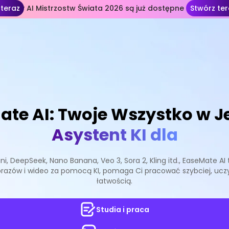
 teraz
ablony AI Mistrzostw Świata 2026 są już dostępne
Stwórz ter
ate AI: Twoje Wszystko w 
Asystent KI dla
ini, DeepSeek, Nano Banana, Veo 3, Sora 2, Kling itd., EaseMate 
razów i wideo za pomocą KI, pomaga Ci pracować szybciej, uczyć
łatwością.
Studia i praca