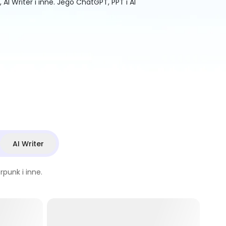
 Writer i inne. Jego ChatGPT, PPT i AI
AI Writer
rpunk i inne.