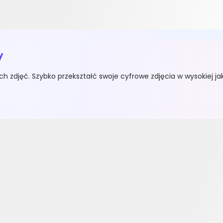
Quiz i Twórca Fiszki
Wykorzystując nowoczesną te
Wypróbuj za darmo
Podsumowanie Wideo
y
Bez żadnych kosztów ani subs
Wypróbuj za darmo
h zdjęć. Szybko przekształć swoje cyfrowe zdjęcia w wysokiej jak
Wykrywacz AI
Szybko określ, czy Twoje tr
Wypróbuj za darmo
Generator Historii AI
Przekształć swoje surowe po
Wypróbuj za darmo
AI Parafrazer
Sformułuj swój tekst za pom
Wypróbuj za darmo
AI Gramatyka
Zamiast czytać i sprawdzać 
Wypróbuj za darmo