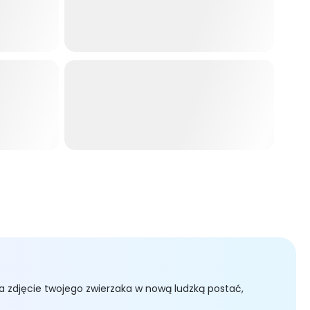
Foto do Studio Ghibli
Figurka akcji
iejsze modele AI, takie jak Veo 3, Runway i Kling, nasz 
a zdjęcie twojego zwierzaka w nową ludzką postać,