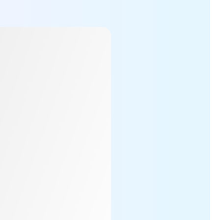
oich tekstowych wpisów. Natychmiast przekształć zwykły t
 obrazy w żywe filmy w mgnieniu oka! Nasz internetowy ko
eratorowi wideo do wideo, znacznie łatwiej będzie przeksz
u AI
 kompleksowe rozwiązania, które pozwalają na rozmowę z
ne modele AI
ne modele, takie jak GPT, DeepSeek, Claude, Gemini, Gro
i innymi wbudowanymi agentami, takimi jak AI Podsumowan
 AI Chat Assistant wspiera platformy internetowe i rozs