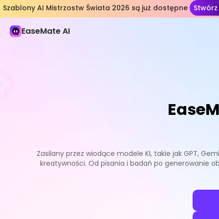
Szablony AI Mistrzostw Świata 2026 są już dostępne
Stwórz
Sz
EaseMate AI
EaseM
Zasilany przez wiodące modele KI, takie jak GPT, Gem
kreatywności. Od pisania i badań po generowanie ob