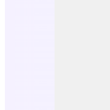
EaseMate AI ułatwia naukę dzięki inteligentn
Diagramy również pomagają w bardziej efekt