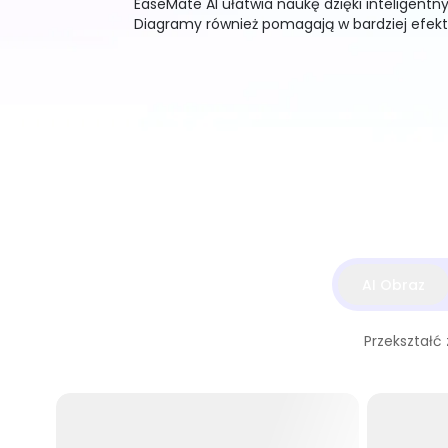
EaseMate AI ułatwia naukę dzięki inteligentn
Diagramy również pomagają w bardziej efekt
AI Obraz
Przekształć 