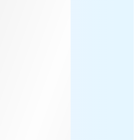
 asystentem czatu AI, EaseMate AI ChatPDF może pomóc C
rtość swojego PDF-a dokładnie za pomocą automatyczneg
 Writer i inne. Jego ChatGPT, PPT i AI
tu z PDF
R i zaawansowane modele AI, EaseMate AI ChatPDF potraf
dnocześnie
e dokumentów PDF. Kiedy poruszasz się po złożonych inf
elami AI, nasz internetowy rozwiązywacz matematyczny
nia krok po kroku do problemów z fizyki. Ten darmowy ro