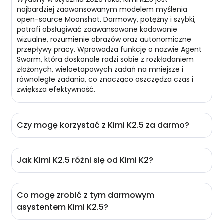
najbardziej zaawansowanym modelem myślenia
open-source Moonshot. Darmowy, potężny i szybki,
potrafi obsługiwać zaawansowane kodowanie
wizualne, rozumienie obrazów oraz autonomiczne
przepływy pracy. Wprowadza funkcję o nazwie Agent
Swarm, która doskonale radzi sobie z rozkładaniem
złożonych, wieloetapowych zadań na mniejsze i
równoległe zadania, co znacząco oszczędza czas i
zwiększa efektywność.
Czy mogę korzystać z Kimi K2.5 za darmo?
Oczywiście! Nasz Kimi K2.5 jest w 100% darmowy.
Możesz go nawet używać bez logowania. Co więcej,
Jak Kimi K2.5 różni się od Kimi K2?
EaseMate AI może przyznać 200k darmowych
tokenów dla wszystkich użytkowników. Aby uzyskać
W porównaniu do Kimi K2, K2.5 jest bardziej
więcej darmowych tokenów, rozważ zarejestrowanie
wszechstronny. K2 koncentruje się głównie na tekście,
się, codzienne logowanie lub polecanie znajomych.
Co mogę zrobić z tym darmowym
podczas gdy K2.5 jest multimodalnym modelem
asystentem Kimi K2.5?
agentowym, który potrafi natywnie rozumieć tekst,
obrazy, filmy, dokumenty, a nawet projekty UI.