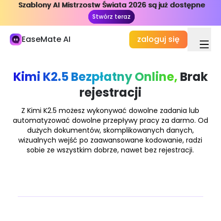
Szablony AI Mistrzostw Świata 2026 są już dostępne
Szablony AI Mistrzostw Świata 2026 są już dostępne
Moja biblioteka
Stwórz teraz
Stwórz teraz
Studia i praca
EaseMate AI
zaloguj się
Czat AI
ChatPDF
Kimi K2.5 Bezpłatny Online,
Brak
rejestracji
Badania i badania AI
AI Writer
Z Kimi K2.5 możesz wykonywać dowolne zadania lub
automatyzować dowolne przepływy pracy za darmo. Od
AI Dokument
dużych dokumentów, skomplikowanych danych,
wizualnych wejść po zaawansowane kodowanie, radzi
AI Agent
sobie ze wszystkim dobrze, nawet bez rejestracji.
Nowy
Tworzenie
Odkryj
AI Wideo