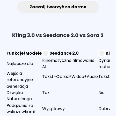
Zacznij tworzyć za darmo
Kling 3.0 vs Seedance 2.0 vs Sora 2
Funkcje/Modele
Seedance 2.0
Klin
Kinematyczne filmowanie
Dynamicz
Najlepsze dla
AI
ruchom i
Wejścia
Tekst+Obraz+Wideo+Audio
Tekst+O
referencyjne
Generacja
Dźwięku
Tak
Nie
Naturalnego
Podążanie za
Wyjątkowy
Dobrze
wskazówkami