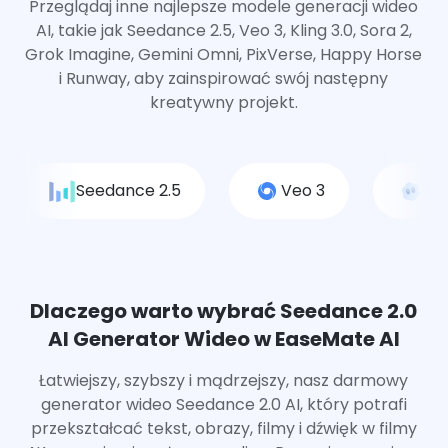
Przeglądaj inne najlepsze modele generacji wideo
AI, takie jak Seedance 2.5, Veo 3, Kling 3.0, Sora 2,
Grok Imagine, Gemini Omni, PixVerse, Happy Horse
i Runway, aby zainspirować swój następny
kreatywny projekt.
Seedance 2.5
Veo 3
So
Dlaczego warto wybrać Seedance 2.0
AI Generator Wideo w EaseMate AI
Łatwiejszy, szybszy i mądrzejszy, nasz darmowy
generator wideo Seedance 2.0 AI, który potrafi
przekształcać tekst, obrazy, filmy i dźwięk w filmy