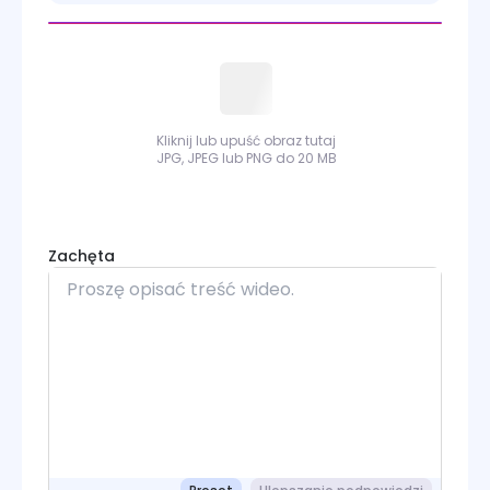
Kling 2.6 Motion Control
Kling 3.0 Motion Control
Sora
Kliknij lub upuść obraz tutaj
Wan
JPG, JPEG lub PNG do 20 MB
Wan Animate
PixVerse
Zachęta
Runway
Grok Imagine
Midjourney
Seedance