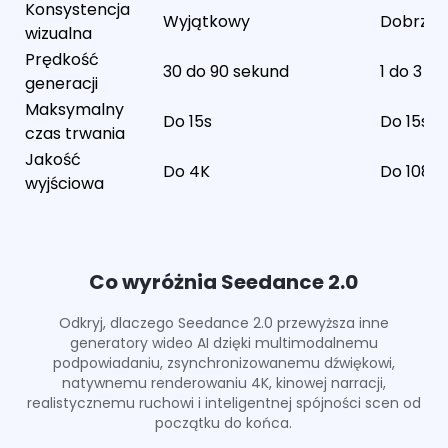
Konsystencja
Wyjątkowy
Dobrze
wizualna
Prędkość
30 do 90 sekund
1 do 3 m
generacji
Maksymalny
Do 15s
Do 15s
czas trwania
Jakość
Do 4K
Do 1080
wyjściowa
Co wyróżnia Seedance 2.0
Odkryj, dlaczego Seedance 2.0 przewyższa inne
generatory wideo AI dzięki multimodalnemu
podpowiadaniu, zsynchronizowanemu dźwiękowi,
natywnemu renderowaniu 4K, kinowej narracji,
realistycznemu ruchowi i inteligentnej spójności scen od
początku do końca.