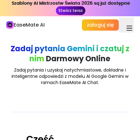
Szablony AI Mistrzostw Świata 2026 są już dostępne
Szablony AI Mistrzostw Świata 2026 są już dostępne
Moja biblioteka
Stwórz teraz
Stwórz teraz
Studia i praca
EaseMate AI
zaloguj się
Czat AI
ChatPDF
Zadaj pytania Gemini i czatuj z
nim
Darmowy Online
Badania i badania AI
AI Writer
Zadaj pytania i uzyskaj natychmiastowe, dokładne i
inteligentne odpowiedzi z modelu AI Google Gemini w
AI Dokument
ramach EaseMate AI Chat.
AI Agent
Nowy
Tworzenie
Odkryj
AI Wideo
Cześć,