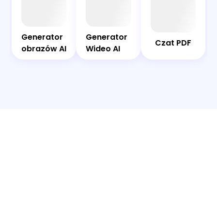
AI
Czat
Bot
PDF
Generator
Generator
Generator
Generator
Czat PDF
obrazów
Wideo AI
obrazów AI
Wideo AI
AI