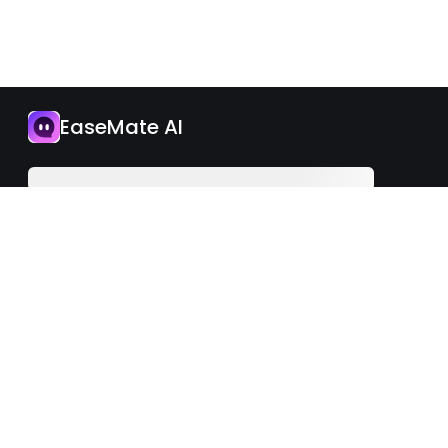
Aplikacja
EaseMate AI
Zaktualizuj teraz
Polish
iOS
Android