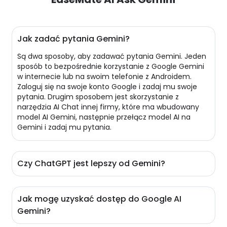
Jak zadać pytania Gemini?
Są dwa sposoby, aby zadawać pytania Gemini. Jeden
sposób to bezpośrednie korzystanie z Google Gemini
w internecie lub na swoim telefonie z Androidem.
Zaloguj się na swoje konto Google i zadaj mu swoje
pytania. Drugim sposobem jest skorzystanie z
narzędzia AI Chat innej firmy, które ma wbudowany
model AI Gemini, następnie przełącz model AI na
Gemini i zadaj mu pytania.
Czy ChatGPT jest lepszy od Gemini?
To zależy od twojego celu w korzystaniu z ChatGPT i
Gemini. Zgodnie z porównaniem modeli AI, ChatGPT i
Jak mogę uzyskać dostęp do Google AI
Gemini mają różne mocne strony. Jeśli potrzebujesz
Gemini?
szczegółowego pisania i zdolności badawczych,
ChatGPT jest bardziej skuteczny. Jeśli próbujesz