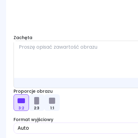
Zachęta
Proporcje obrazu
3:2
2:3
1:1
Format wyjściowy
Auto