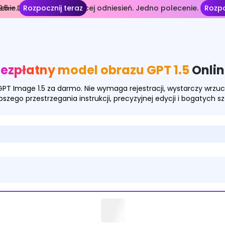
enie.
.5— Dłuższe ujęcia. Więcej odniesień. Jedno polecenie.
Rozpocznij teraz
Rozpo
ezpłatny model obrazu GPT 1.5
Onlin
 GPT Image 1.5 za darmo. Nie wymaga rejestracji, wystarczy wrzu
szego przestrzegania instrukcji, precyzyjnej edycji i bogatych s