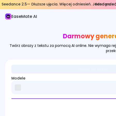
Seedance 2.5— Dłuższe ujęcia. Więcej odniesień. Jedno polec
Seedance 2
AI Obraz
EaseMate AI
Generator Obrazów
Efekty obrazu
Darmowy generat
Konwerter obrazów
Twórz obrazy z tekstu za pomocą AI online. Nie wymaga rej
Narzędzia graficzne
przek
Modele obrazów
Obraz na obraz
Modele