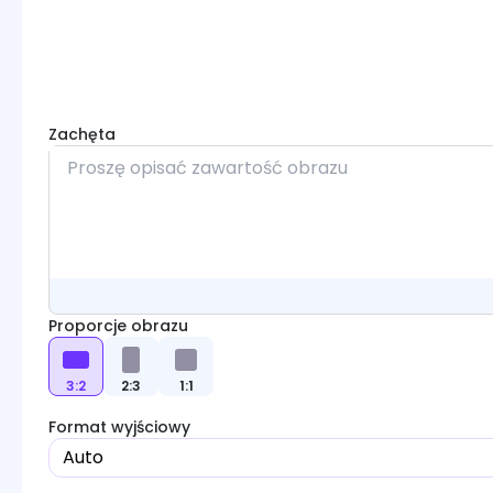
Zachęta
Proporcje obrazu
3:2
2:3
1:1
Format wyjściowy
Auto