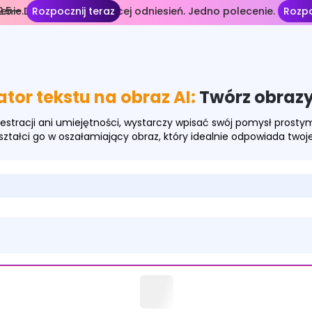
enie.
.5— Dłuższe ujęcia. Więcej odniesień. Jedno polecenie.
Rozpocznij teraz
Rozpo
or tekstu na obraz AI:
Twórz obrazy 
estracji ani umiejętności, wystarczy wpisać swój pomysł prosty
ształci go w oszałamiający obraz, który idealnie odpowiada twojej 