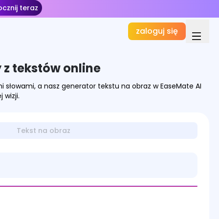
cznij teraz
zaloguj się
z tekstów online
mi słowami, a nasz generator tekstu na obraz w EaseMate AI
wizji.
Tekst na obraz