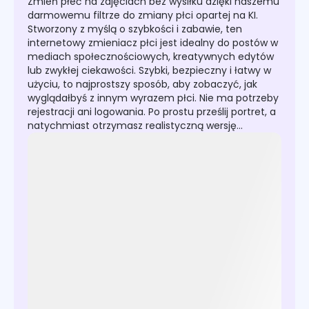
Zmień płeć na zdjęciach bez wysiłku dzięki naszemu
darmowemu filtrze do zmiany płci opartej na KI.
Stworzony z myślą o szybkości i zabawie, ten
internetowy zmieniacz płci jest idealny do postów w
mediach społecznościowych, kreatywnych edytów
lub zwykłej ciekawości. Szybki, bezpieczny i łatwy w
użyciu, to najprostszy sposób, aby zobaczyć, jak
wyglądałbyś z innym wyrazem płci. Nie ma potrzeby
rejestracji ani logowania. Po prostu prześlij portret, a
natychmiast otrzymasz realistyczną wersję
przeciwnej płci.