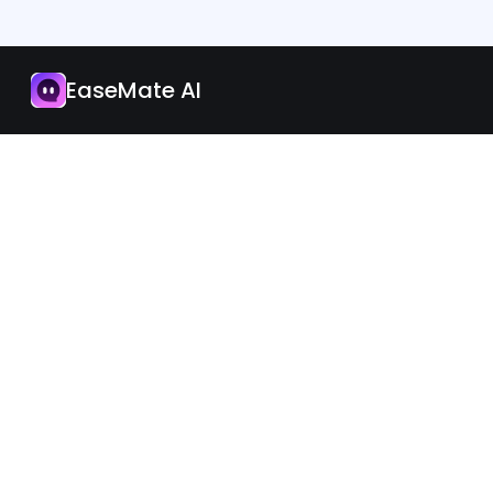
Aplikacja
Zaktualizuj teraz
EaseMate AI
Polish
iOS
Android
©2026 EaseMate.AI. All rights reserved.