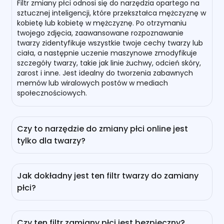
Filtr zmiany płci odnosi się do narzędzia opartego na
sztucznej inteligencji, które przekształca mężczyznę w
kobietę lub kobietę w mężczyznę. Po otrzymaniu
twojego zdjęcia, zaawansowane rozpoznawanie
twarzy zidentyfikuje wszystkie twoje cechy twarzy lub
ciała, a następnie uczenie maszynowe zmodyfikuje
szczegóły twarzy, takie jak linie żuchwy, odcień skóry,
zarost i inne. Jest idealny do tworzenia zabawnych
memów lub wiralowych postów w mediach
społecznościowych.
Czy to narzędzie do zmiany płci online jest
tylko dla twarzy?
Oczywiście, że nie! Nasz filtr zmiany płci oparty na AI
nie ogranicza się tylko do twarzy. Nie tylko zmienia
Jak dokładny jest ten filtr twarzy do zamiany
cechy twarzy, takie jak linie żuchwy, brwi, odcień skóry
płci?
i zarost, ale także zmienia kształt ciała lub ubrania,
aby dopasować się do pożądanej prezentacji płci.
Zasilany przez zaawansowane modele AI, takie jak
Nano Banana, Seedream 4.5, GPT 1.5 image i inne,
Czy ten filtr zamiany płci jest bezpieczny?