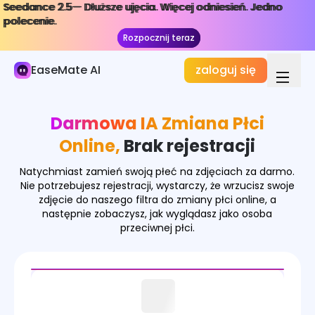
Seedance 2.5— Dłuższe ujęcia. Więcej odniesień. Jedno
Seedance 2.5— Dłuższe ujęcia. Więcej odniesień. Jedno
AI Obraz
polecenie.
polecenie.
Rozpocznij teraz
Rozpocznij teraz
Generator Obrazów
EaseMate AI
zaloguj się
Efekty obrazu
Konwerter obrazów
Darmowa IA Zmiana Płci
Narzędzia graficzne
Online,
Brak rejestracji
Modele obrazów
Natychmiast zamień swoją płeć na zdjęciach za darmo.
Nie potrzebujesz rejestracji, wystarczy, że wrzucisz swoje
zdjęcie do naszego filtra do zmiany płci online, a
następnie zobaczysz, jak wyglądasz jako osoba
przeciwnej płci.