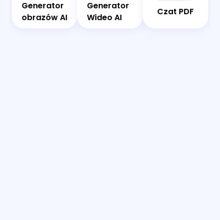
Generator
Generator
Generator
Generator
Czat PDF
obrazów
Wideo AI
obrazów AI
Wideo AI
AI