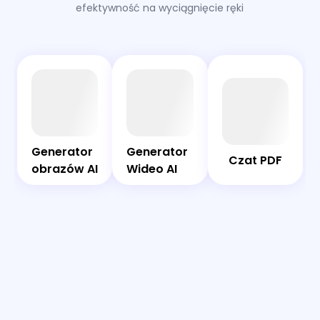
efektywność na wyciągnięcie ręki
AI
Czat
Bot
PDF
Generator
Generator
Generator
Generator
Czat PDF
obrazów
Wideo AI
obrazów AI
Wideo AI
AI