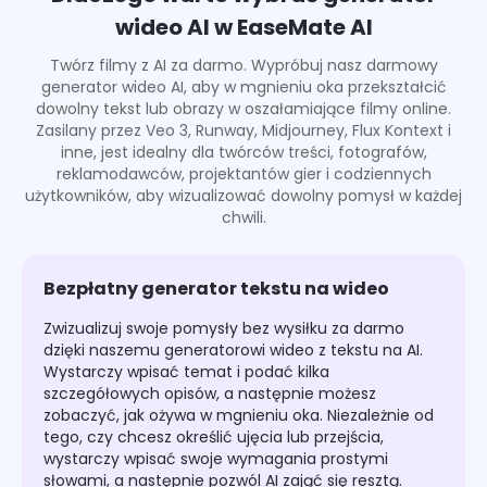
wideo AI w EaseMate AI
Twórz filmy z AI za darmo. Wypróbuj nasz darmowy
generator wideo AI, aby w mgnieniu oka przekształcić
dowolny tekst lub obrazy w oszałamiające filmy online.
Zasilany przez Veo 3, Runway, Midjourney, Flux Kontext i
inne, jest idealny dla twórców treści, fotografów,
reklamodawców, projektantów gier i codziennych
użytkowników, aby wizualizować dowolny pomysł w każdej
chwili.
Bezpłatny generator tekstu na wideo
Zwizualizuj swoje pomysły bez wysiłku za darmo
dzięki naszemu generatorowi wideo z tekstu na AI.
Wystarczy wpisać temat i podać kilka
szczegółowych opisów, a następnie możesz
zobaczyć, jak ożywa w mgnieniu oka. Niezależnie od
tego, czy chcesz określić ujęcia lub przejścia,
wystarczy wpisać swoje wymagania prostymi
słowami, a następnie pozwól AI zająć się resztą.