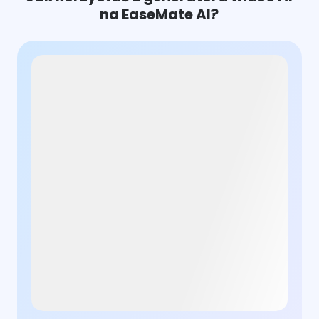
na EaseMate AI?