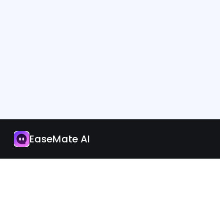
Aplikacja
Zaktualizuj teraz
EaseMate AI
Polish