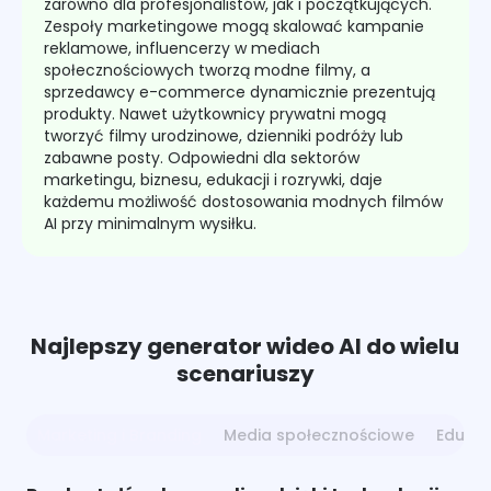
zarówno dla profesjonalistów, jak i początkujących.
Zespoły marketingowe mogą skalować kampanie
reklamowe, influencerzy w mediach
społecznościowych tworzą modne filmy, a
sprzedawcy e-commerce dynamicznie prezentują
produkty. Nawet użytkownicy prywatni mogą
tworzyć filmy urodzinowe, dzienniki podróży lub
zabawne posty. Odpowiedni dla sektorów
marketingu, biznesu, edukacji i rozrywki, daje
każdemu możliwość dostosowania modnych filmów
AI przy minimalnym wysiłku.
Najlepszy generator wideo AI do wielu
scenariuszy
Marketing i Branding
Media społecznościowe
Edukac