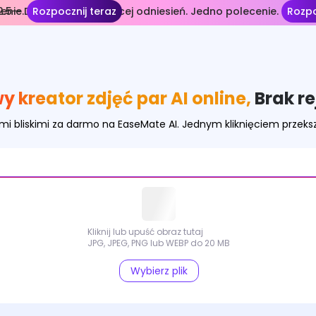
enie.
.5— Dłuższe ujęcia. Więcej odniesień. Jedno polecenie.
Rozpocznij teraz
Rozpo
 kreator zdjęć par AI online,
Brak re
imi bliskimi za darmo na EaseMate AI. Jednym kliknięciem przeksz
Kliknij lub upuść obraz tutaj
JPG, JPEG, PNG lub WEBP do 20 MB
Wybierz plik