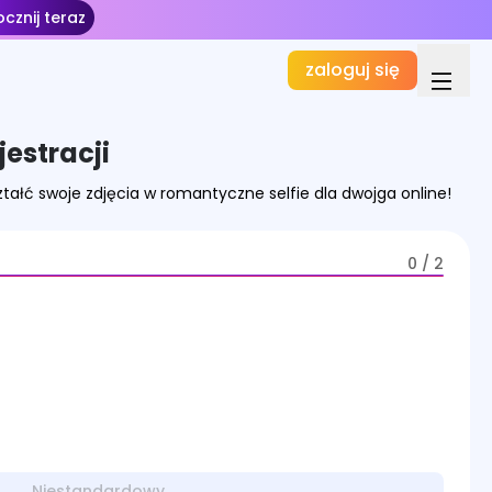
cznij teraz
zaloguj się
jestracji
tałć swoje zdjęcia w romantyczne selfie dla dwojga online!
0 / 2
Niestandardowy