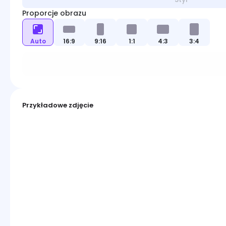
Konwerter obrazów
Proporcje obrazu
Narzędzia graficzne
Auto
16:9
9:16
1:1
4:3
3:4
Modele obrazów
Przykładowe zdjęcie