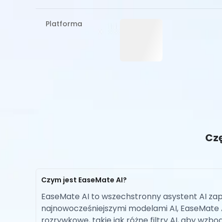
Platforma
Czę
Czym jest EaseMate AI?
EaseMate AI to wszechstronny asystent AI zap
najnowocześniejszymi modelami AI, EaseMate A
rozrywkowe, takie jak różne filtry AI, aby wzbo