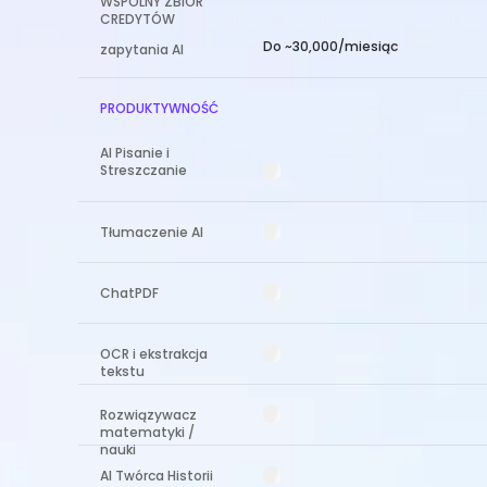
WSPÓLNY ZBIOR
CREDYTÓW
Do ~30,000/miesiąc
zapytania AI
PRODUKTYWNOŚĆ
AI Pisanie i
Streszczanie
Tłumaczenie AI
ChatPDF
OCR i ekstrakcja
tekstu
Rozwiązywacz
matematyki /
nauki
AI Twórca Historii