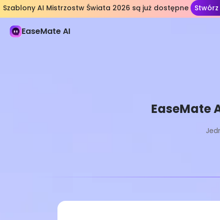
Szablony AI Mistrzostw Świata 2026 są już dostępne
Stwórz
Sz
EaseMate AI
EaseMate A
Jedn
Pro