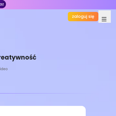
az
zaloguj się
kreatywność
wideo
Podstawowy