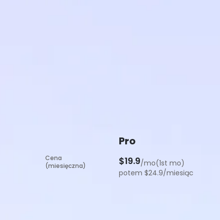
Pro
Cena
$19.9
/mo(1st mo)
(miesięczna)
potem $24.9/miesiąc