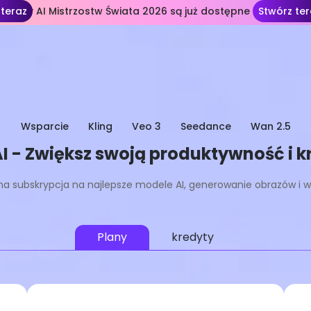
 teraz
ablony AI Mistrzostw Świata 2026 są już dostępne
Stwórz ter
Wsparcie
Kling
Veo 3
Seedance
Wan 2.5
I - Zwiększ swoją produktywność i 
a subskrypcja na najlepsze modele AI, generowanie obrazów i 
Plany
kredyty
Lekki
Najbardziej popularne