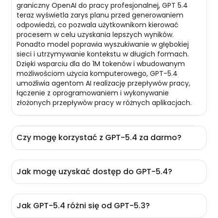
graniczny OpenAI do pracy profesjonalnej, GPT 5.4
teraz wyświetla zarys planu przed generowaniem
odpowiedzi, co pozwala użytkownikom kierować
procesem w celu uzyskania lepszych wyników.
Ponadto model poprawia wyszukiwanie w głębokiej
sieci i utrzymywanie kontekstu w długich formach.
Dzięki wsparciu dla do 1M tokenów i wbudowanym
możliwościom użycia komputerowego, GPT-5.4
umożliwia agentom AI realizację przepływów pracy,
łączenie z oprogramowaniem i wykonywanie
złożonych przepływów pracy w różnych aplikacjach.
Czy mogę korzystać z GPT-5.4 za darmo?
Oczywiście! Użytkownicy z subskrypcjami ChatGPT
Plus, Team lub Pro mogą korzystać z GPT-5.4
Jak mogę uzyskać dostęp do GPT-5.4?
bezpośrednio w ChatGPT za darmo. Ci, którzy nie
mają planu premium, mogą skorzystać z platform
Do 6 marca 2026 roku, GPT-5.4 został wprowadzony
zewnętrznych zintegrowanych z bezpiecznymi
dla subskrybentów ChatGPT Plus, Team i Pro.
interfejsami API, takich jak EaseMate AI. Na EaseMate
Jak GPT-5.4 różni się od GPT-5.3?
Jednakże, użycie wiadomości jest ograniczone w
AI możesz rozmawiać z GPT-5.4 obok innych
ramach kilku godzin, po czym system może powrócić