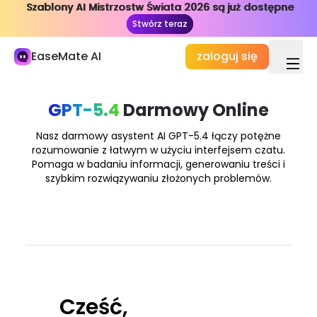
Szablony AI Mistrzostw Świata 2026 są już dostępne
Szablony AI Mistrzostw Świata 2026 są już dostępne
Moja biblioteka
Stwórz teraz
Stwórz teraz
Studia i praca
EaseMate AI
zaloguj się
Czat AI
ChatPDF
GPT-5.4
Darmowy Online
Badania i badania AI
Nasz darmowy asystent AI GPT-5.4 łączy potężne
rozumowanie z łatwym w użyciu interfejsem czatu.
AI Writer
Pomaga w badaniu informacji, generowaniu treści i
szybkim rozwiązywaniu złożonych problemów.
AI Dokument
AI Agent
Nowy
Tworzenie
Odkryj
AI Wideo
Cześć,