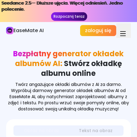
Seedance 2.5— Dłuższe ujęcia. Więcej odniesień. Jedno
Seedance 2.5— Dłuższe ujęcia. Więcej odniesień. Jedno
AI Obraz
polecenie.
polecenie.
Rozpocznij teraz
Rozpocznij teraz
Generator Obrazów
EaseMate AI
zaloguj się
Efekty obrazu
Konwerter obrazów
Bezpłatny generator okładek
Narzędzia graficzne
albumów AI:
Stwórz okładkę
albumu online
Modele obrazów
Twórz angażujące okładki albumów z AI za darmo.
Wypróbuj darmowy generator okładek albumów AI od
EaseMate AI, aby natychmiast zaprojektować albumy z
zdjęć i tekstu. Po prostu wrzuć swoje pomysły online, aby
dostosować swoją unikalną okładkę muzyczną!
Obraz na obraz
Tekst na obraz