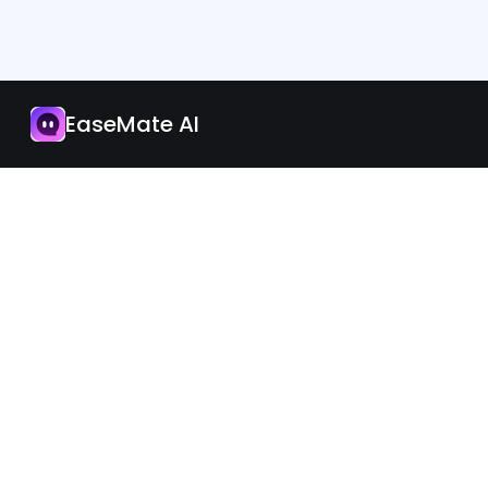
Aplikacja
Zaktualizuj teraz
EaseMate AI
Polish
iOS
Android