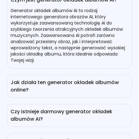
Generator okładek albumów AI to rodzaj
internetowego generatora obrazów AI, który
wykorzystuje zaawansowaną technologię AI do
szybkiego tworzenia atrakcyjnych okładek albumów
muzycznych. Zaawansowana AI potrafi zarówno
analizować przesłany obraz, jak i interpretować
wprowadzony tekst, a następnie generować wysokiej
jakości okładkę albumu, która idealnie odpowiada
Twojej wizji.
Jak działa ten generator okładek albumów
online?
Napędzany nowoczesnymi modelami generacji
obrazów AI, takimi jak GPT-4o, Nano Banana, Flux
Czy istnieje darmowy generator okładek
Kontext i Midjourney, nasz internetowy generator
albumów AI?
okładek albumów muzycznych może za darmo
przekształcić dowolny obraz lub tekst w wizualnie
Tak, jest. Aby stworzyć darmową okładkę muzyczną
uderzające albumy muzyczne. Ułatwia proces
AI, nasz internetowy generator okładek albumów AI
projektowania i obniża koszty, dzięki czemu każdy