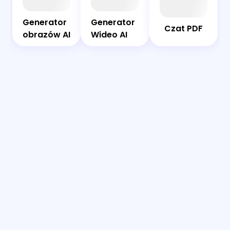
Bot
PDF
Generator
Generator
Generator
Generator
Czat PDF
obrazów
Wideo AI
obrazów AI
Wideo AI
AI