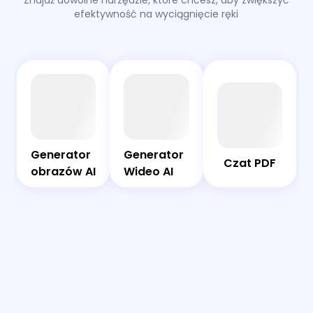
Znajdź dowolne narzędzie, które chcesz, aby zwiększyć
efektywność na wyciągnięcie ręki
AI
Czat
Bot
PDF
Generator
Generator
Generator
Generator
Czat PDF
obrazów
Wideo AI
obrazów AI
Wideo AI
AI