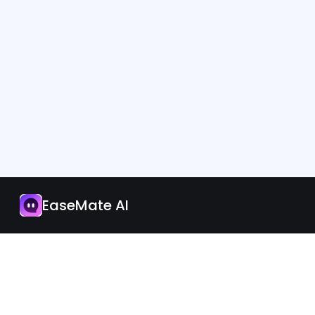
Aplikacja
Zaktualizuj teraz
EaseMate AI
Polish