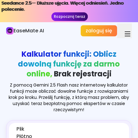
Seedance 2.5— Dłuższe ujęcia. Więcej odniesień. Jedno
Seedance 2.5— Dłuższe ujęcia. Więcej odniesień. Jedno
Badania i badania AI
polecenie.
polecenie.
Rozpocznij teraz
Rozpocznij teraz
Rozwiązanie matematyczne
EaseMate AI
zaloguj się
Rozwiązanie fizyki
Rozwiązywacz chemii
Kalkulator funkcji: Oblicz
Twórca fiszek
dowolną funkcję za darmo
online,
Brak rejestracji
Generator quizów
Z pomocą Gemini 2.5 Flash nasz internetowy kalkulator
Generator quizów geograficznych
funkcji może obliczać dowolne funkcje z rozwiązaniami
krok po kroku. Prześlij funkcję, z którą masz problem, aby
AI Notatnik
uzyskać teraz bezpłatną pomoc ekspertów w czasie
rzeczywistym!
AI Mapa Myśli
Plik
Twórca diagramów AI
Płótno