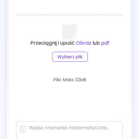
Kalkulator Funkcji
AI Scholar
Generator Cytatów AI
Przeciągnij i upuść
Obraz
lub
pdf
Rozwiązanie Geometrii
Wybierz plik
Pliki: Maks 32MB