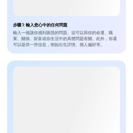
步驟 1
:
輸入您心中的任何問題
輸入一個讓你感到困惑的問題。這可以與你的命運、職
業、關係、財富或你生活中的具體問題有關。此外，你還
可以提供一些信息，例如出生詳情、個人偏好等。