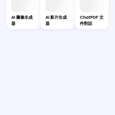
AI
AI
AI
共
圖
影
Bot
伴
ChatPDF
像
片
AI
AI 圖像生成
AI 影片生成
ChatPDF 文
文件對話
生
生
器
器
件對話
成
成
器
器