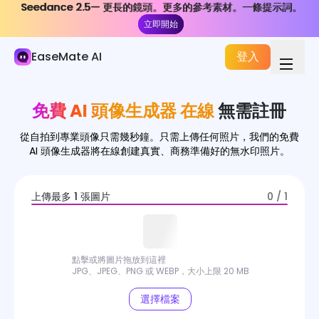
Seedance 2.5— 更長的鏡頭。更多的參考素材。一條提示詞。
Seedance 2.5— 更長的鏡頭。更多的參考素材。一條提示詞。
AI 圖像
立即開始
立即開始
圖像生成器
EaseMate AI
登入
圖像特效
免費 AI 頭像生成器 在線
無需註冊
影像轉換器
從自拍到專業頭像只需幾秒鐘。只需上傳任何照片，我們的免費
圖像工具
AI 頭像生成器將在線創建真實、商務準備好的無水印照片。
圖像模型
上傳最多 1 張圖片
0 / 1
點擊或將圖片拖放到這裡
JPG、JPEG、PNG 或 WEBP，大小上限 20 MB
選擇檔案