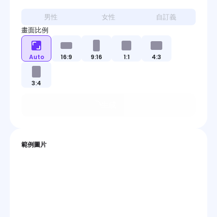
男性
女性
自訂義
畫面比例
Auto
16:9
9:16
1:1
4:3
3:4
生成
範例圖片