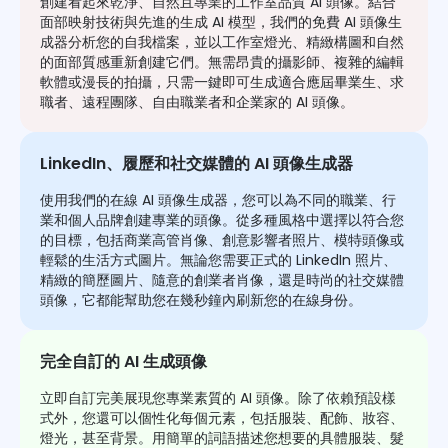
創建看起來乾淨、自然且專業的工作室品質 AI 頭像。結合
面部映射技術與先進的生成 AI 模型，我們的免費 AI 頭像生
成器分析您的自我檔案，並以工作室燈光、精緻構圖和自然
的面部質感重新創建它們。無需昂貴的攝影師、複雜的編輯
軟體或漫長的拍攝，只需一鍵即可生成適合應屆畢業生、求
職者、遠程團隊、自由職業者和企業家的 AI 頭像。
LinkedIn、履歷和社交媒體的 AI 頭像生成器
使用我們的在線 AI 頭像生成器，您可以為不同的職業、行
業和個人品牌創建專業的頭像。從多種風格中選擇以符合您
的目標，包括商業高管肖像、創意影響者照片、模特頭像或
輕鬆的生活方式圖片。無論您需要正式的 LinkedIn 照片、
精緻的簡歷圖片、隨意的創業者肖像，還是時尚的社交媒體
頭像，它都能幫助您在幾秒鐘內刷新您的在線身份。
完全自訂的 AI 生成頭像
立即自訂完美展現您專業素質的 AI 頭像。除了依賴預設樣
式外，您還可以個性化每個元素，包括服裝、配飾、妝容、
燈光，甚至背景。用簡單的詞語描述您想要的具體服裝、髮