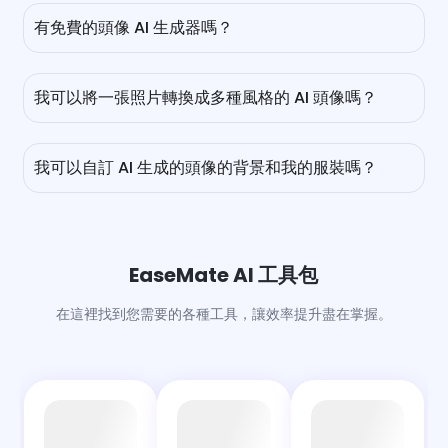
入一些文本提示，例如「使用附上的自拍作為精確參考，生成
有免費的頭像 AI 生成器嗎？
一個保留我面部特徵的高清專業頭像，應用工作室燈光和正式
服裝」，然後你就可以獲得一個適合求職者、公司網站、市場
是的，您可以在 EaseMate AI 上免費生成 AI 頭像。我們為每
推廣材料或約會應用的真實頭像。然而，由於安全政策，
位新用戶提供一些有限的積分，以便在不支付任何費用的情況
ChatGPT 可能會拒絕生成或編輯真實人類肖像。要創建一個
我可以將一張照片轉換成多種風格的 AI 頭像嗎？
下創建 AI 頭像。只需完成每日任務，如註冊、簽到或推薦更
限制較少的頭像，你可以使用一些第三方工具，如
多朋友，即可解鎖更多 AI 頭像生成。
EaseMate AI，以獲得更真實和專業的結果。
當然可以。只需上傳一張照片，然後您可以從多種服裝風格和
攝影棚背景中選擇。無論是用於簡歷的專業照片還是休閒社交
我可以自訂 AI 生成的頭像的背景和我的服裝嗎？
媒體個人資料，我們的 AI 頭像編輯器和生成器將立即為您製
作出逼真且適合攝影棚的頭像。
當然。除了提供現成的模板讓您將任何普通肖像轉換為專業的
頭像外，您還可以完全控制生成的頭像的每一個細節。只需進
入自訂模式，用簡單的語言描述您想要的風格、背景、服裝或
甚至妝容，然後您就可以在幾秒鐘內獲得個性化的頭像。
EaseMate AI 工具包
在這裡找到您需要的各種工具，讓效率提升盡在掌握。