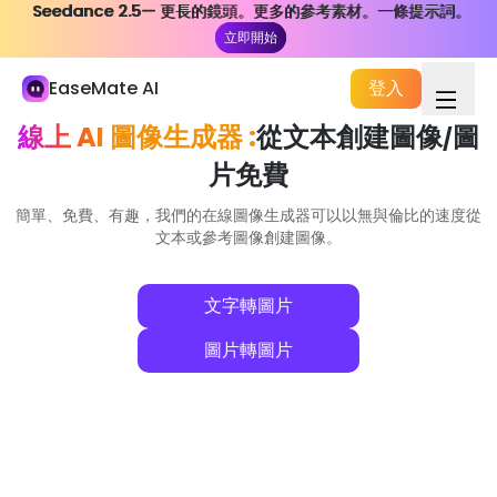
Seedance 2.5— 更長的鏡頭。更多的參考素材。一條提示詞。
Seedance 2.5— 更長的鏡頭。更多的參考素材。一條提示詞。
我的媒體庫
立即開始
立即開始
學習與工作
EaseMate AI
登入
AI 聊天
線上 AI 圖像生成器 :
從文本創建圖像
圖
/
ChatPDF
片免費
AI 研究與調查
簡單、免費、有趣，我們的在線圖像生成器可以以無與倫比的速度從
文本或參考圖像創建圖像。
AI寫作工具
AI 文件處理
文字轉圖片
AI 智能體
新建
圖片轉圖片
創造
探索
AI 影片