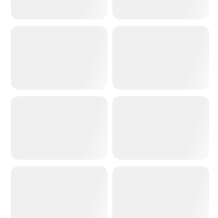
寵物轉人類
動作人偶生成器
照片轉粘土
照片轉賽博朋克
照片轉像素
Instagram Chibi 個人檔案