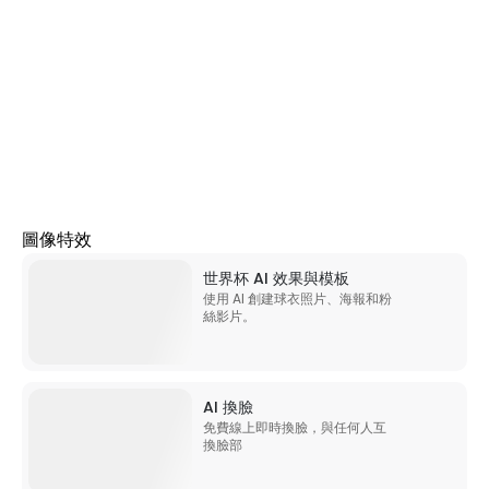
AI 圖像
所有工具
筆記本
圖像特效
世界杯 AI 效果與模板
使用 AI 創建球衣照片、海報和粉
絲影片。
AI 換臉
免費線上即時換臉，與任何人互
換臉部