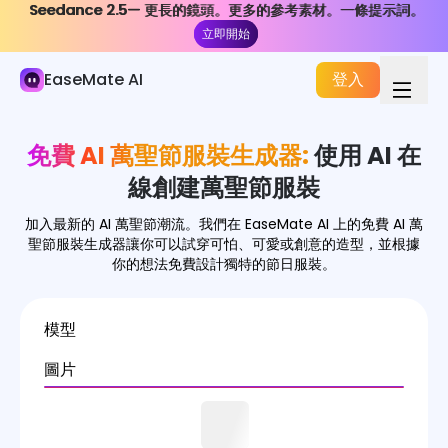
Seedance 2.5— 更長的鏡頭。更多的參考素材。一條提示詞。
Seedance 2.5— 更長的鏡頭。更多的參考素材。一條提示詞。
AI 圖像
立即開始
立即開始
圖像生成器
EaseMate AI
登入
圖像特效
免費 AI 萬聖節服裝生成器:
使用 AI 在
影像轉換器
線創建萬聖節服裝
圖像工具
加入最新的 AI 萬聖節潮流。我們在 EaseMate AI 上的免費 AI 萬
圖像模型
聖節服裝生成器讓你可以試穿可怕、可愛或創意的造型，並根據
你的想法免費設計獨特的節日服裝。
模型
圖片