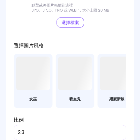
點擊或將圖片拖放到這裡
JPG、JPEG、PNG 或 WEBP，大小上限 20 MB
選擇檔案
選擇圖片風格
女巫
吸血鬼
殭屍新娘
比例
2:3