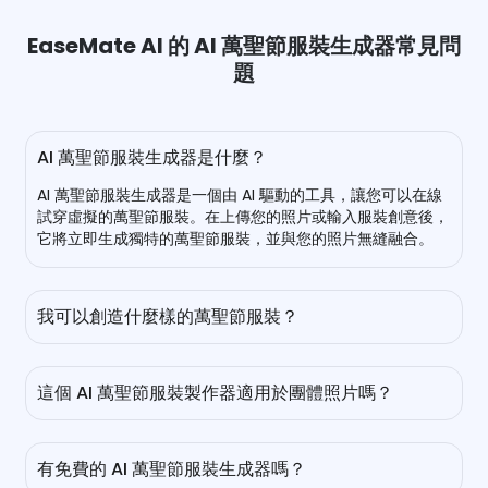
EaseMate AI 的 AI 萬聖節服裝生成器常見問
題
AI 萬聖節服裝生成器是什麼？
AI 萬聖節服裝生成器是一個由 AI 驅動的工具，讓您可以在線
試穿虛擬的萬聖節服裝。在上傳您的照片或輸入服裝創意後，
它將立即生成獨特的萬聖節服裝，並與您的照片無縫融合。
我可以創造什麼樣的萬聖節服裝？
您可以創建各種萬聖節服裝。從帶有白色骨頭印花的神秘黑色
連身衣到幻想哥特婚禮服裝，我們的免費萬聖節服裝生成器可
這個 AI 萬聖節服裝製作器適用於團體照片嗎？
以滿足您的需求。
是的，它可以。不僅可以處理單人肖像，還可以為團體照片添
加虛擬的萬聖節服裝。因此，它非常適合搭配萬聖節小隊。
有免費的 AI 萬聖節服裝生成器嗎？