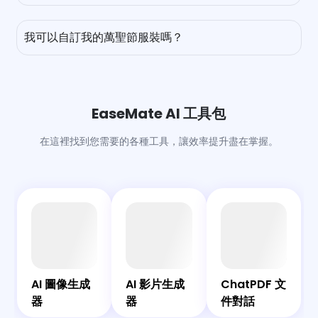
是的，您可以在 EaseMate AI 上免費試用我們的萬聖節服裝
生成器。對於每位未登錄的用戶，您每天可以免費試穿一次虛
我可以自訂我的萬聖節服裝嗎？
擬造型。註冊並登錄後，您可以獲得更多免費積分以生成更多
萬聖節服裝。
當然。這個 AI 萬聖節服裝生成器支持從給定風格中一鍵虛擬
試穿萬聖節服裝，並可以使用文本提示自定義您夢想中的萬聖
節造型的每一個細節。享受修改風格、質地、配飾等的自由。
EaseMate AI 工具包
在這裡找到您需要的各種工具，讓效率提升盡在掌握。
AI
AI
AI
共
圖
影
Bot
伴
ChatPDF
像
片
AI
AI 圖像生成
AI 影片生成
ChatPDF 文
文件對話
生
生
器
器
件對話
成
成