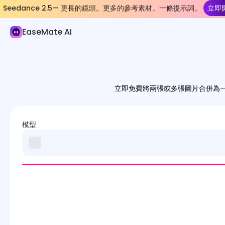
Seedance 2.5— 更長的鏡頭。更多的參考素材。一條提示詞。
立即
AI 圖像
EaseMate AI
圖像生成器
圖像特效
影像轉換器
立即免費將兩張或多張圖片合併為一
圖像工具
圖像模型
模型