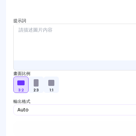
提示詞
畫面比例
3:2
2:3
1:1
輸出格式
Auto