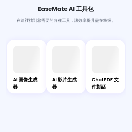
軌和對話。
作節拍的影片。
EaseMate AI 工具包
在這裡找到您需要的各種工具，讓效率提升盡在掌握。
AI
AI
AI
共
圖
影
Bot
伴
ChatPDF
像
片
AI
AI 圖像生成
AI 影片生成
ChatPDF 文
文件對話
生
生
器
器
件對話
成
成
器
器