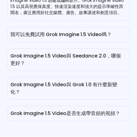
Imagine Video 1.5 創建或編輯影片。Grok Imagine Video
1.5 以其高視覺保真度、快速渲染速度和強大的提示準確性而
聞名，廣泛應用於社交媒體、廣告、故事講述和創意項目。
我可以免費試用 Grok Imagine 1.5 Video嗎？
當然，我們為每位新用戶提供免費積分。例如，只需持續登錄
一週，您就可以獲得超過100個積分，用於Grok Imagine
Grok Imagine 1.5 Video與 Seedance 2.0，哪個
Video創作。
更好？
Seedance 2.0 和 Grok Imagine 1.5 Video都是領先的 AI 影
片生成器，但它們在不同方面表現出色。Grok Imagine 1.5
Grok Imagine 1.5 Video與 Grok 1.0 有什麼新變
在影像轉影片的質量上領先，達到了 720p 影像轉影片競技場
化？
排行榜的最高位置。它的優勢包括快速生成速度、自然的音頻
同步和卓越的視覺真實感。Seedance 2.0 專注於先進的敘
與 Grok 1.0 相比，Grok Image 1.5 Video是一個顯著的升
事、多場景的一致性以及涉及多媒體輸入的複雜製作工作流
級，帶來更高的視覺真實感、更流暢的動作和更強的場景一致
程。使用 EaseMate AI，您可以同時訪問這兩者，並為每個
Grok Imagine 1.5 Video是否生成帶音頻的視頻？
性。得益於 xAI 改進的 Aurora 架構，這個新的 Grok AI 影片
項目選擇最佳模型。
生成模型可以生成更自然的面部表情、準確的眼部運動和真實
是的，這個 xAI 的新影像轉影片生成器可以生成影片並同步音
的光線互動。增強的幀延伸技術減少了較長序列中的視覺漂
訊。完全不需要後期製作編輯。只需上傳您的參考影像，描述
移，而原生音頻功能則創造出與螢幕動作自然匹配的沉浸式音
您想要的場景，然後您就可以獲得一個自動匹配嘴部動作或動