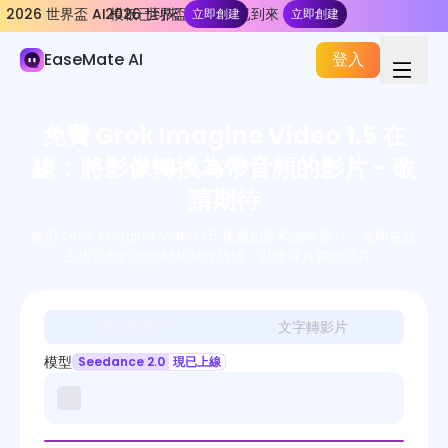
2026 世界盃 AI 模板已到來
2026 世界盃 AI 模板已到來
立即創建
立即創建
AI 影片
EaseMate AI
登入
AI 影片生成器
視頻特效
免費 Grok Imagine Video 1.5 在
影片工具
線：將影像轉換為帶音頻的影片 - 敬
影片模型
請期待
使用 Grok Imagine Video 1.5 免費創建和編輯影片。立即在線
上放置您的起始幀和動作描述，以獲得真實的影片。
圖片轉影片
文字轉影片
模型
Seedance 2.0
現已上線