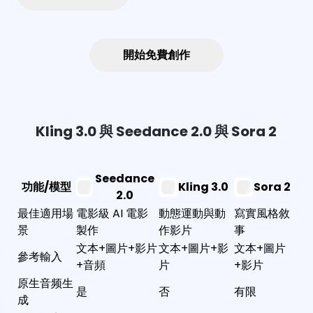
開始免費創作
Kling 3.0 與 Seedance 2.0 與 Sora 2
Seedance
功能/模型
Kling 3.0
Sora 2
2.0
最佳適用場
電影級 AI 電影
動態運動與動
寫實風格敘
景
製作
作影片
事
文本+圖片+影片
文本+圖片+影
文本+圖片
參考輸入
+音頻
片
+影片
原生音频生
是
否
有限
成