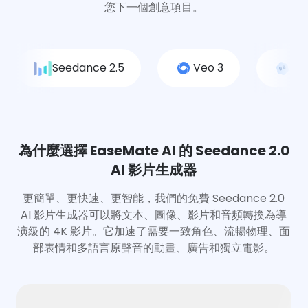
您下一個創意項目。
Seedance 2.5
Veo 3
So
為什麼選擇 EaseMate AI 的 Seedance 2.0
AI 影片生成器
更簡單、更快速、更智能，我們的免費 Seedance 2.0
AI 影片生成器可以將文本、圖像、影片和音頻轉換為導
演級的 4K 影片。它加速了需要一致角色、流暢物理、面
部表情和多語言原聲音的動畫、廣告和獨立電影。