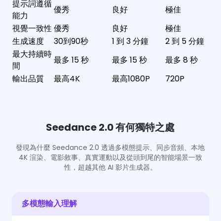
提示詞遵循
優秀
良好
極佳
能力
視覺一致性
優秀
良好
極佳
生成速度
30到90秒
1 到 3 分鐘
2 到 5 分鐘
最大持續時
最多 15 秒
最多 15 秒
最多 8 秒
間
輸出品質
最高4K
最高1080P
720P
Seedance 2.0 有何獨特之處
發現為什麼 Seedance 2.0 透過多模態提示、同步音頻、本地
4K 渲染、電影敘事、真實運動以及從頭到尾的智能場景一致
性，超越其他 AI 影片生成器。
多模態輸入理解