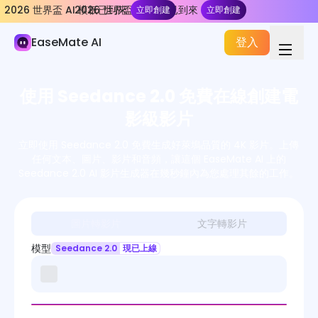
2026 世界盃 AI 模板已到來
2026 世界盃 AI 模板已到來
立即創建
立即創建
AI 影片
EaseMate AI
登入
AI 影片生成器
視頻特效
使用 Seedance 2.0 免費在線創建電
影片工具
影級影片
影片模型
立即使用 Seedance 2.0 免費生成好萊塢品質的 4K 影片。上傳
任何文本、圖片、影片和音頻，讓這個 EaseMate AI 上的
Seedance 2.0
Seedance 2.0 AI 影片生成器在幾秒鐘內為您處理其餘的工作。
Kling 3.0
圖片轉影片
文字轉影片
Veo
模型
Seedance 2.0
現已上線
Hailuo AI
Kling AI