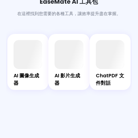
EaseMate AI 工具包
在這裡找到您需要的各種工具，讓效率提升盡在掌握。
AI
AI
AI
共
圖
影
Bot
伴
ChatPDF
像
片
AI
AI 圖像生成
AI 影片生成
ChatPDF 文
文件對話
生
生
器
器
件對話
成
成
器
器