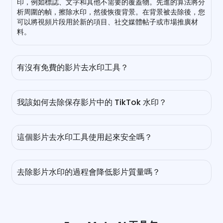
印，例如標誌、文字和其他不需要的覆蓋物。先進的算法將分
析周圍的幀，擦除水印，然後恢復背景。在背景被去除後，您
可以將視頻片段用於新的項目、社交媒體帖子或市場推廣材
料。
有沒有免費的影片去水印工具？
當然！您可以免費使用我們的 AI 影片水印去除器來移除影片
水印。一旦影片水印去除完成，您可以下載高品質、無水印的
我該如何去除保存影片中的 TikTok 水印？
影片，而無需支付任何費用。要處理更多影片，您可以登入、
簽到或推薦朋友以解鎖更多免費積分。
要去除 TikTok 影片上的水印，EaseMate AI 值得一試。只需
將您的影片拖放到這個平台上，TikTok 標誌或名稱標籤將在
這個影片去水印工具使用起來安全嗎？
瞬間被刪除。除了 TikTok 影片，我們的免費影片去水印工具
也能完美處理來自 YouTube、Instagram 和其他平台的影
是的，我們的影片水印移除工具將安全地處理您所有的上傳，
片。
並進行加密。您的檔案在使用後會自動刪除，因此不會被他人
去除影片水印的過程會降低影片質量嗎？
訪問、儲存或分享。
不，我們的免費影片去水印工具不僅能準確去除任何不必要的
水印，還能保持您影片的原始品質。在去除水印的過程完成
後，精密的演算法還會重建水印後面的背景，因此不會影響您
的影片品質。