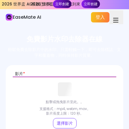
2026 世界盃 AI 模板已到來
2026 世界盃 AI 模板已到來
立即創建
立即創建
AI 影片
EaseMate AI
登入
AI 影片生成器
視頻特效
免費影片水印去除器在線
影片工具
輕鬆免費去除影片中的水印。只需輕觸一下，即可去除標誌、文
字和覆蓋物，同時保持影片質量。
圖片轉影片
文字轉影片
影片
*
影片轉影片
AI 影片編輯器
點擊或拖曳影片至此。。
AI 圖像動畫師
支援格式：mp4, webm, mov。
影片長度上限：120 秒。
音樂影片生成器
選擇影片