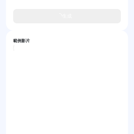
影片增強器
生成
影片水印去除器
對話虛擬形象創建器
範例影片
影片模型