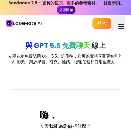
Seedance 2.5— 更長的鏡頭。更多的參考素材。一條提示詞。
Seedance 2.5— 更長的鏡頭。更多的參考素材。一條提示詞。
我的媒體庫
立即開始
立即開始
學習與工作
EaseMate AI
登入
AI 聊天
ChatPDF
與 GPT 5.5 免費聊天
線上
AI 研究與調查
立即在線免費試用 GPT 5.5。註冊後，您可以實時享受更智能的
AI 聊天，用於學習、研究、編碼、複雜任務和日常生產力！
AI寫作工具
AI 文件處理
AI 智能體
新建
創造
探索
嗨，
AI 影片
今天我能為您做些什麼？