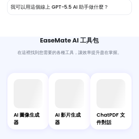
一個先進的代理編碼助手。它能獨立編寫、調試和部署軟體，
我可以用這個線上 GPT-5.5 AI 助手做什麼？
並在處理多部分和多步驟的工程任務方面表現出色。無論是調
試複雜的腳本還是部署新應用程式，它的代理工作流程都能顯
超越簡單問題的回答，GPT-5.5 幫助您自動化和管理各類繁
著減少人類監督。
重任務。它可以組織多步驟的工作流程，收集和比較研究來
源，生成精美的文件，跨多個文件編寫代碼，並調試軟件。此
外，它還可以處理簡單的電子表格、文件、圖片和在線工具，
EaseMate AI 工具包
完美適合每位用戶、軟件開發人員、數據分析師和企業用戶。
在這裡找到您需要的各種工具，讓效率提升盡在掌握。
AI
AI
AI
共
圖
影
Bot
伴
ChatPDF
像
片
AI
AI 圖像生成
AI 影片生成
ChatPDF 文
文件對話
生
生
器
器
件對話
成
成
器
器