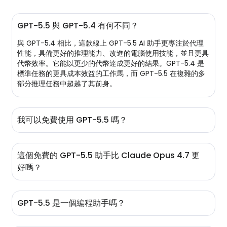
GPT-5.5 與 GPT-5.4 有何不同？
與 GPT-5.4 相比，這款線上 GPT-5.5 AI 助手更專注於代理
性能，具備更好的推理能力、改進的電腦使用技能，並且更具
代幣效率。它能以更少的代幣達成更好的結果。GPT-5.4 是
標準任務的更具成本效益的工作馬，而 GPT-5.5 在複雜的多
部分推理任務中超越了其前身。
我可以免費使用 GPT-5.5 嗎？
當然可以！雖然 GPT-5.5 主要是提供給官方網站的付費訂閱
者，但您可以在 EaseMate AI 上以免費分配的 200k 代幣進
這個免費的 GPT-5.5 助手比 Claude Opus 4.7 更
行詢問。註冊或登錄後，您還可以解鎖更多免費代幣。
好嗎？
是的，GPT 5.5 在許多基準測試中優於 Opus 4.7。它在自主
代理、網頁研究和命令行任務方面表現更佳。至於 Claude
GPT-5.5 是一個編程助手嗎？
Opus 4.7，它在思考方面更勝一籌，因此非常適合高級邏輯
和編碼。
當然可以！與其說是一個簡單的聊天機器人，GPT 5.5 更像是