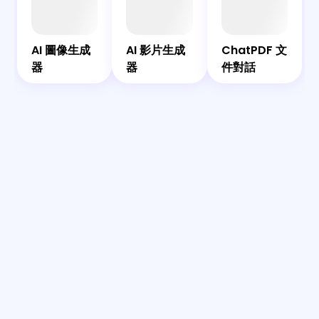
AI
AI
AI
共
圖
影
Bot
伴
ChatPDF
像
片
AI
AI 圖像生成
AI 影片生成
ChatPDF 文
文件對話
生
生
器
器
件對話
成
成
器
器