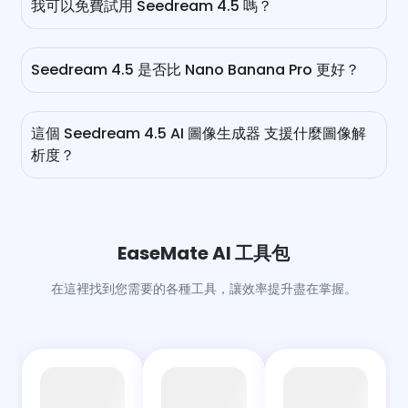
我可以免費試用 Seedream 4.5 嗎？
它修正了 Seedream 4.0 中的一些問題，例如文本扭曲、多
圖像不一致和有限的編輯控制。
是的，您可以在 EaseMate AI 上免費試用。即使不註冊，您
仍然有免費的機會使用 Seedream 4.5 生成或編輯您的第一
Seedream 4.5 是否比 Nano Banana Pro 更好？
張圖片。若想獲得更多使用機會，您可以定期查看、推薦更多
朋友，或考慮升級您目前的訂閱。
Seedream 4.5 在美學表達、電影燈光和美學打磨方面超越
了 Nano Banana Pro，特別是在攝影風格的輸出上。然而，
這個 Seedream 4.5 AI 圖像生成器 支援什麼圖像解
在一些方面如圖像準確性、文本清晰度、世界知識和生成速度
析度？
上，Nano Banana Pro 是首選。前者非常適合視覺敘事和高
容量創意工作流程，而後者則在精確任務中佔據主導地位。
好吧，它支持生成高達 4K 的圖像。您可以選擇生成 2K 或
4K 圖像，且不會有任何水印。
EaseMate AI 工具包
在這裡找到您需要的各種工具，讓效率提升盡在掌握。