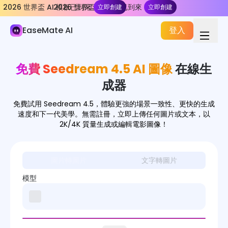
2026 世界盃 AI 模板已到來
2026 世界盃 AI 模板已到來
立即創建
立即創建
AI 圖像
EaseMate AI
登入
圖像生成器
圖像特效
免費 Seedream 4.5 AI 圖像
在線生
影像轉換器
成器
圖像工具
免費試用 Seedream 4.5，體驗更強的場景一致性、更快的生成
速度和下一代美學。無需註冊，立即上傳任何圖片或文本，以
圖像模型
2K/4K 質量生成或編輯電影圖像！
GPT Image
圖片轉圖片
文字轉圖片
Nano Banana
模型
Nano Banana Pro
Nano Banana 2.0