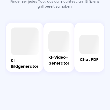
Finde hier jedes Tool, das du möchtest, um Effizienz
griffbereit zu haben.
AI
Chat
Bot
PDF
KI-Video-
KI-Video-
Chat PDF
Generator
KI
KI
Generator
Bildgenerator
Bildgenerator