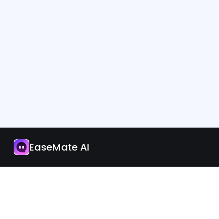
App
Jetzt upgraden
EaseMate AI
Deutsch