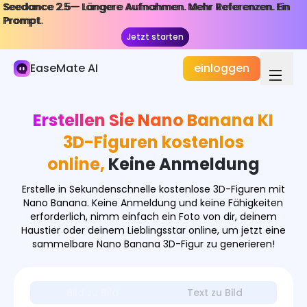
Seedance 2.5— Längere Aufnahmen. Mehr Referenzen. Ein
Seedance 2.5— Längere Aufnahmen. Mehr Referenzen. Ein
KI-Bild
Prompt.
Prompt.
Jetzt starten
Jetzt starten
Bildgenerator
EaseMate AI
einloggen
Bild Effekte
Bildkonverter
Erstellen Sie Nano Banana KI
Bildwerkzeuge
3D-Figuren kostenlos
online,
Keine Anmeldung
Bildmodelle
Erstelle in Sekundenschnelle kostenlose 3D-Figuren mit
Nano Banana. Keine Anmeldung und keine Fähigkeiten
erforderlich, nimm einfach ein Foto von dir, deinem
Haustier oder deinem Lieblingsstar online, um jetzt eine
sammelbare Nano Banana 3D-Figur zu generieren!
Bild zu Bild
Text zu Bild