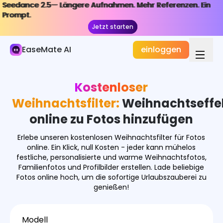
Seedance 2.5— Längere Aufnahmen. Mehr Referenzen. Ein
Seedance 2.5— Längere Aufnahmen. Mehr Referenzen. Ein
KI-Bild
Prompt.
Prompt.
Jetzt starten
Jetzt starten
Bildgenerator
EaseMate AI
einloggen
Bild Effekte
Bildkonverter
Kostenloser
Bildwerkzeuge
Weihnachtsfilter:
Weihnachtseffe
online zu Fotos hinzufügen
Bildmodelle
Erlebe unseren kostenlosen Weihnachtsfilter für Fotos
online. Ein Klick, null Kosten - jeder kann mühelos
festliche, personalisierte und warme Weihnachtsfotos,
Familienfotos und Profilbilder erstellen. Lade beliebige
Fotos online hoch, um die sofortige Urlaubszauberei zu
genießen!
Modell