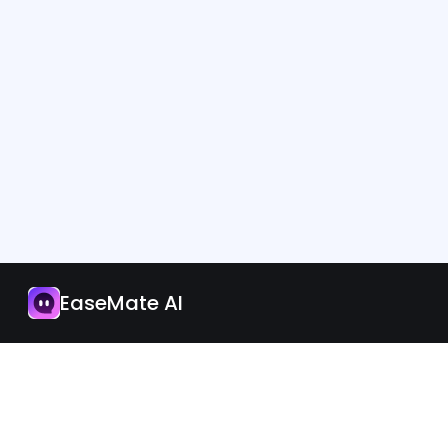
App
Jetzt upgraden
EaseMate AI
Deutsch