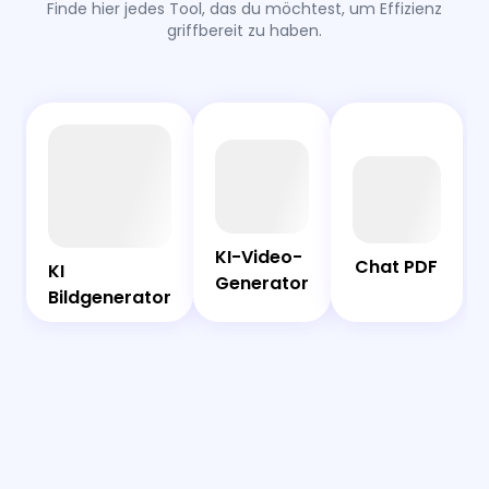
Finde hier jedes Tool, das du möchtest, um Effizienz
griffbereit zu haben.
AI
Chat
Bot
PDF
KI-Video-
KI-Video-
Chat PDF
Generator
KI
KI
Generator
Bildgenerator
Bildgenerator